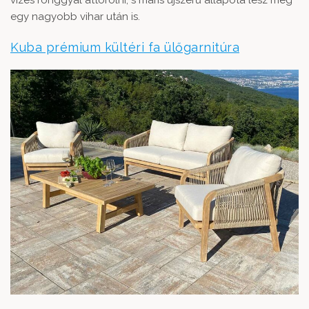
vizes ronggyal áttörölni, s máris újszerű állapota lesz még
egy nagyobb vihar után is.
Kuba prémium kültéri fa ülőgarnitúra