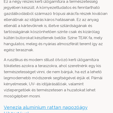
Ez a négy részes kerti ülőgarnitúra a természetesség
jegyében készült. A környezettudatos és fenntartható
gazdálkodásból származó trópusi akácfa részek kiválóan
ellenállnak az időjárás káros hatásainak. Ez az anyag
ellenáll a kártevőknek is, illetve szilárdságának és
tartósságának köszönhetően szinte csak és kizárólag
kültéri bútorokat készítenek belőle. Színe TEAK fa, mely
hangulatos, meleg és nyárias atmoszférát teremt így az
egész terasznak.
A rusztikus és modern stílust ötvöző kerti ülőgarnitúra
tökéletes azokra a teraszokra, ahol szeretnénk egy kis
természetességet vinni, de nem bánjuk, ha ezt a lehető
legmodernebb módszerek segítségével érjük el. Párnái
kényelmesek, UV- és időjárásállóak, valamint
vízlepergetőek és természetesen a huzatokat lehet
mosógépben mosni.
Venezia alumínium rattan napozóágy