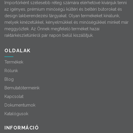
Importőrként szélesebb réteg számára elérhetővé kívánjuk tenni
az igényes, prémium minőségű kültéri és beltéri bútorokat és
design lakberendezési tárgyakat. Olyan termékeket kínálunk,
melyek kinézetükkel, kényelmükkel és minőségükkel minket már
meggyőztek. Az Önnek megfelelő terméket hazai
raktárkészletünkről pár napon belül kiszállítjuk.
OLDALAK
Termékek
Rólunk
Blog
Bemutatótermeink
Kapcsolat
Dokumentumok
Katalógusok
INFORMÁCIÓ