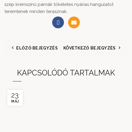
szép krémszínű párnák tökéletes nyárias hangulatot
teremtenek minden terasznak.
ELŐZŐ BEJEGYZÉS
KÖVETKEZŐ BEJEGYZÉS
KAPCSOLÓDÓ TARTALMAK
23
MÁJ