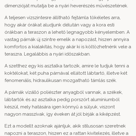
dimenzióját mutatja be a nyári heverészés művészetének.
A teljesen vízszintesre állítható fejtámla tökéletes arra,
hogy akár órákat aludjunk délután vagy a kora esti
órákban a teraszon a lehető legnagyobb kényelemben. A
vastag párnák új szintre emelik a napozást, hiszen annyira
komfortos a kialakítás, hogy akár ki is költözhetnénk vele a
teraszra. Legalábbis a nyári időszakban.
A szetthez egy kis asztalka tartozik, amire le tudjuk tenni a
koktélokat, két puha párnával ellátott lábtartó, illetve két
fenomenális, hidraulikusan mozgatható támlás szék.
A párnák vízálló poliészter anyagból vannak, a székek,
lábtartók és az asztalka pedig porszórt alumíniumból
készül, mely hatására igen könnyű a súlyuk, viszont
nagyon masszívak, így éveken át jól bírják a kiképzést.
Ezt a modellt azoknak ajánljuk, akik stílusosan szeretnek
napozni a teraszon, hiszen ez a rattan kivitelezés, illetve a