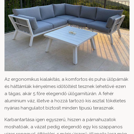
Az ergonomikus kialakítás, a komfortos és puha ülőpárnák
és háttámlák kényelmes időtöltést tesznek lehetővé ezen
a tágas, akár 5 főre elegendő ülőgarnitúrán. A fehér
alumínium váz, illetve a hozzá tartozó kis asztal tökéletes
nyárias hangulatot biztosít minden típusú terasznak.
Karbantartása igen egyszerű, hiszen a párnahuzatok
moshatóak, a vázat pedig elegendő egy kis szappanos