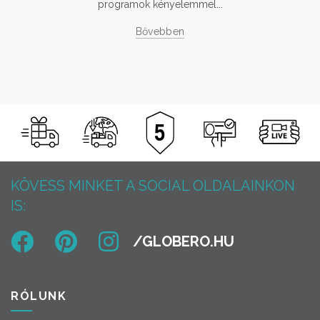
programok kényelemmel...
Bővebben
KÖVESS MINKET A SOCIAL OLDALAINKON
IS:
RÓLUNK