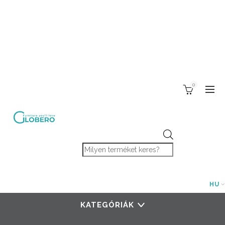
0
Products search
HU
KATEGÓRIÁK