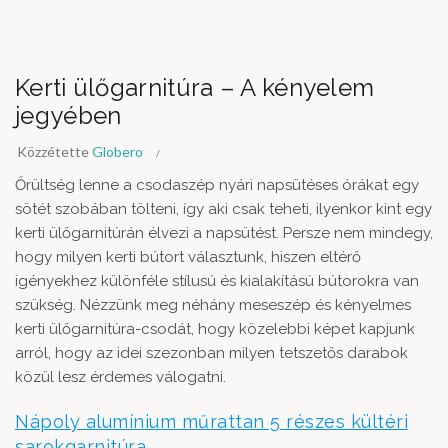
Kerti ülőgarnitúra – A kényelem
jegyében
Közzétette
Globero
Őrültség lenne a csodaszép nyári napsütéses órákat egy
sötét szobában tölteni, így aki csak teheti, ilyenkor kint egy
kerti ülőgarnitúrán élvezi a napsütést. Persze nem mindegy,
hogy milyen kerti bútort választunk, hiszen eltérő
igényekhez különféle stílusú és kialakítású bútorokra van
szükség. Nézzünk meg néhány meseszép és kényelmes
kerti ülőgarnitúra-csodát, hogy közelebbi képet kapjunk
arról, hogy az idei szezonban milyen tetszetős darabok
közül lesz érdemes válogatni.
Nápoly alumínium műrattan 5 részes kültéri
sarokgarnitúra