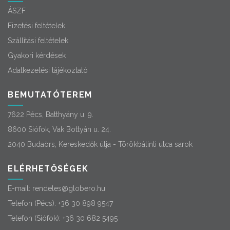
ÁSZF
Fizetési feltételek
Szállítási feltételek
Gyakori kérdések
Adatkezelési tájékoztató
BEMUTATÓTEREM
7622 Pécs, Batthyány u. 9.
8600 Siófok, Vak Bottyán u. 24.
2040 Budaörs, Kereskedők útja - Törökbálinti utca sarok
ELÉRHETŐSÉGEK
E-mail:
rendeles@globero.hu
Telefon (Pécs):
+36 30 898 9547
Telefon (Siófok):
+36 30 682 5495