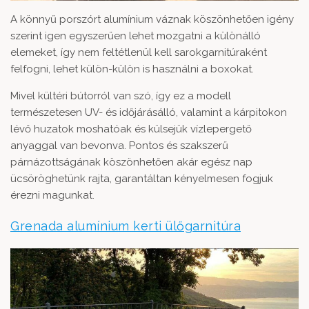
A könnyű porszórt alumínium váznak köszönhetően igény
szerint igen egyszerűen lehet mozgatni a különálló
elemeket, így nem feltétlenül kell sarokgarnitúraként
felfogni, lehet külön-külön is használni a boxokat.
Mivel kültéri bútorról van szó, így ez a modell
természetesen UV- és időjárásálló, valamint a kárpitokon
lévő huzatok moshatóak és külsejük vízlepergető
anyaggal van bevonva. Pontos és szakszerű
párnázottságának köszönhetően akár egész nap
ücsöröghetünk rajta, garantáltan kényelmesen fogjuk
érezni magunkat.
Grenada alumínium kerti ülőgarnitúra