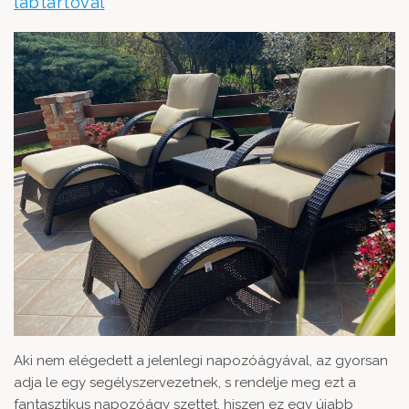
lábtartóval
Aki nem elégedett a jelenlegi napozóágyával, az gyorsan
adja le egy segélyszervezetnek, s rendelje meg ezt a
fantasztikus napozóágy szettet, hiszen ez egy újabb