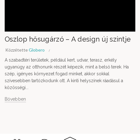
Oszlop hősugárzó – A design új szintje
Közzétette
Globero
A szabadtéri területek, például kert, udvar, terasz, erkély
ugyanúgy az otthonunk részét képezik, mint a belső terek. Ha
szép, igényes környezet fogad minket, akkor sokkal
szívesebben tartózkodunk ott. A kinti helyszínek ráadásul a
közösségi...
Bővebben