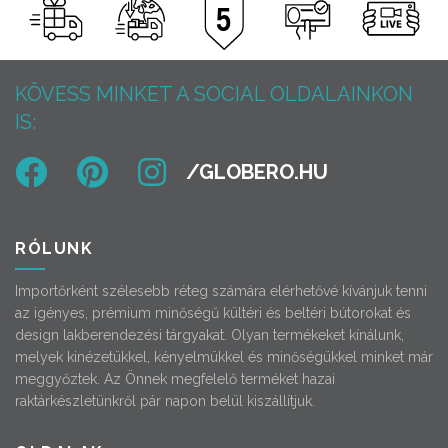
KÖVESS MINKET A SOCIAL OLDALAINKON
IS:
RÓLUNK
Importőrként szélesebb réteg számára elérhetővé kívánjuk tenni
az igényes, prémium minőségű kültéri és beltéri bútorokat és
design lakberendezési tárgyakat. Olyan termékeket kínálunk,
melyek kinézetükkel, kényelmükkel és minőségükkel minket már
meggyőztek. Az Önnek megfelelő terméket hazai
raktárkészletünkről pár napon belül kiszállítjuk.