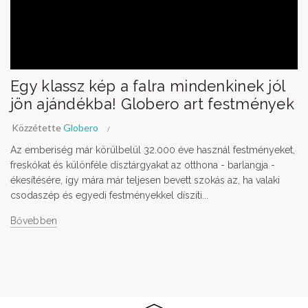
Egy klassz kép a falra mindenkinek jól
jön ajándékba! Globero art festmények
Közzétette
Globero
Az emberiség már körülbelül 32.000 éve használ festményeket,
freskókat és különféle dísztárgyakat az otthona - barlangja -
ékesítésére, így mára már teljesen bevett szokás az, ha valaki
csodaszép és egyedi festményekkel díszíti...
Bővebben