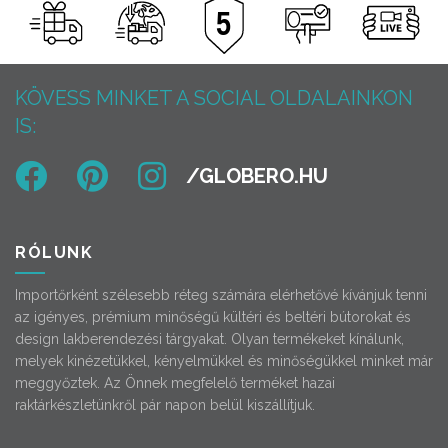
KÖVESS MINKET A SOCIAL OLDALAINKON
IS:
RÓLUNK
Importőrként szélesebb réteg számára elérhetővé kívánjuk tenni
az igényes, prémium minőségű kültéri és beltéri bútorokat és
design lakberendezési tárgyakat. Olyan termékeket kínálunk,
melyek kinézetükkel, kényelmükkel és minőségükkel minket már
meggyőztek. Az Önnek megfelelő terméket hazai
raktárkészletünkről pár napon belül kiszállítjuk.