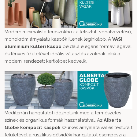
Modern minimalista teraszokhoz a letisztult vonalvezetésű,
monokróm árnyalatú kaspók illenek leginkább. A
VASI
alumínium kültéri kaspó
például elegáns formavilágával
és fényes felületével ideális választás azoknak, akik a
modern, rendezett kertképet kedvelik.
Mediterrán hangulatot idézhetünk meg a természetes
színek és organikus formák használatával. Az
Alberta
Globe kompozit kaspók
szürkés árnyalataival és texturált
felületével a rusztikus délvidéki hangulatot csempészi a