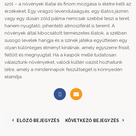
szól – a növények illatai és finom mozgása is életre kelti az
érzékeket. Egy virágzó levendulaágyás, egy illatos jázmin
vagy egy dúsan zöld pálma nemcsak szebbé teszi a teret,
hanem nyugtató, pihentető atmoszférát is teremt. A
növények által kibocsátott természetes illatok, a szélben
susogó levelek hangja és a színek játéka együttesen egy
olyan különleges élményt kínálnak, amely egyszerre frissít,
feltölt és megnyugtat. Ha a kaspók mellé tudatosan
választunk növényeket, valódi kültéri oázist hozhatunk
létre, amely a mindennapok feszültségét is könnyedén
elsimítja.
ELŐZŐ BEJEGYZÉS
KÖVETKEZŐ BEJEGYZÉS