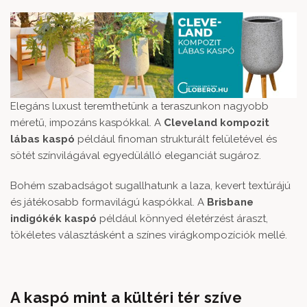
Elegáns luxust teremthetünk a teraszunkon nagyobb
méretű, impozáns kaspókkal. A
Cleveland kompozit
lábas kaspó
például finoman strukturált felületével és
sötét színvilágával egyedülálló eleganciát sugároz.
Bohém szabadságot sugallhatunk a laza, kevert textúrájú
és játékosabb formavilágú kaspókkal. A
Brisbane
indigókék kaspó
például könnyed életérzést áraszt,
tökéletes választásként a színes virágkompozíciók mellé.
A kaspó mint a kültéri tér szíve