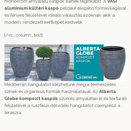
monokróm árnyalatú kaspók illenek leginkább. A
VASI
alumínium kültéri kaspó
például elegáns formavilágával
és fényes felületével ideális választás azoknak, akik a
modern, rendezett kertképet kedvelik.
[/vc_column_text]
Mediterrán hangulatot idézhetünk meg a természetes
színek és organikus formák használatával. Az
Alberta
Globe kompozit kaspók
szürkés árnyalataival és texturált
felületével a rusztikus délvidéki hangulatot csempészi a
teraszra.