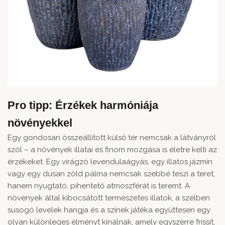
Pro tipp: Érzékek harmóniája
növényekkel
Egy gondosan összeállított külső tér nemcsak a látványról
szól – a növények illatai és finom mozgása is életre kelti az
érzékeket. Egy virágzó levendulaágyás, egy illatos jázmin
vagy egy dúsan zöld pálma nemcsak szebbé teszi a teret,
hanem nyugtató, pihentető atmoszférát is teremt. A
növények által kibocsátott természetes illatok, a szélben
susogó levelek hangja és a színek játéka együttesen egy
olyan különleges élményt kínálnak, amely egyszerre frissít,