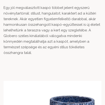
Egy jól megválasztott kaspó többet jelent egyszerű
növénytartónál: stílust, hangulatot, karaktert ad a kültéri
tereknek. Akár egyetlen figyelemfelkeltő darabbal, akár
harmonikusan összehangolt kaspó-együttessel is új életet
lehelhetünk a teraszra vagy a kert egy szegletébe. A
Globero széles kínálatából válogatva mindenki
könnyedén megtalálhatja azt a kaspót, amelyben a
természet szépsége és az egyéni stílus tökéletes
összhangra talál.