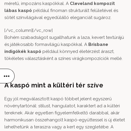
méretű, impozáns kaspókkal. A
Cleveland kompozit
lábas kaspó
például finoman strukturált felületével és
sötét színvilágával egyedülálló eleganciát sugároz.
[/vc_column][/vc_row]
Bohém szabadságot sugallhatunk a laza, kevert textúrájú
és játékosabb formavilágú kaspókkal. A
Brisbane
indigókék kaspó
például könnyed életérzést áraszt,
tökéletes választásként a színes virágkompozíciók mellé.
A kaspó mint a kültéri tér szíve
Egy jól megválasztott kaspó többet jelent egyszerű
növénytartónál: stílust, hangulatot, karaktert ad a kültéri
tereknek. Akár egyetlen figyelemfelkeltő darabbal, akár
harmonikusan összehangolt kaspó-együttessel is új életet
lehelhetünk a teraszra vagy a kert egy szegletébe. A