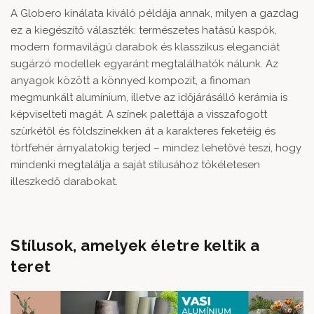
A Globero kínálata kiváló példája annak, milyen a gazdag
ez a kiegészítő választék: természetes hatású kaspók,
modern formavilágú darabok és klasszikus eleganciát
sugárzó modellek egyaránt megtalálhatók nálunk. Az
anyagok között a könnyed kompozit, a finoman
megmunkált alumínium, illetve az időjárásálló kerámia is
képviselteti magát. A színek palettája a visszafogott
szürkétől és földszínekken át a karakteres feketéig és
törtfehér árnyalatokig terjed – mindez lehetővé teszi, hogy
mindenki megtalálja a saját stílusához tökéletesen
illeszkedő darabokat.
Stílusok, amelyek életre keltik a
teret