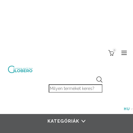
0
Products search
HU
KATEGÓRIÁK