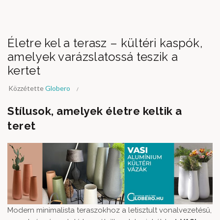
Életre kel a terasz – kültéri kaspók,
amelyek varázslatossá teszik a
kertet
Közzétette
Globero
Stílusok, amelyek életre keltik a
teret
Modern minimalista teraszokhoz a letisztult vonalvezetésű,