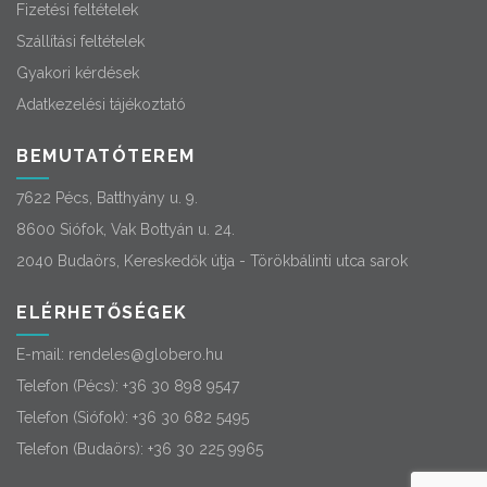
Fizetési feltételek
Szállítási feltételek
Gyakori kérdések
Adatkezelési tájékoztató
BEMUTATÓTEREM
7622 Pécs, Batthyány u. 9.
8600 Siófok, Vak Bottyán u. 24.
2040 Budaörs, Kereskedők útja - Törökbálinti utca sarok
ELÉRHETŐSÉGEK
E-mail:
rendeles@globero.hu
Telefon (Pécs):
+36 30 898 9547
Telefon (Siófok):
+36 30 682 5495
Telefon (Budaörs):
+36 30 225 9965