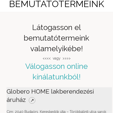
BEMUTATÓTERMEINK
Látogasson el
bemutatótermeink
valamelyikébe!
<<<< vagy >>>>
Válogasson online
kínálatunkból!
Globero HOME lakberendezési
áruház
↗
Cím: 2040 Budaörs, Kereskedők útja – Törökbálinti utca sarok