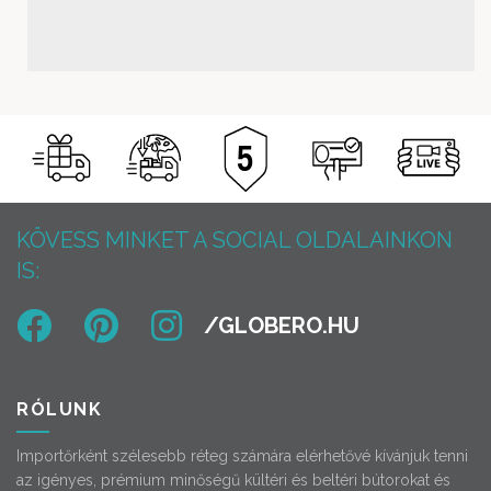
KÖVESS MINKET A SOCIAL OLDALAINKON
IS:
RÓLUNK
Importőrként szélesebb réteg számára elérhetővé kívánjuk tenni
az igényes, prémium minőségű kültéri és beltéri bútorokat és