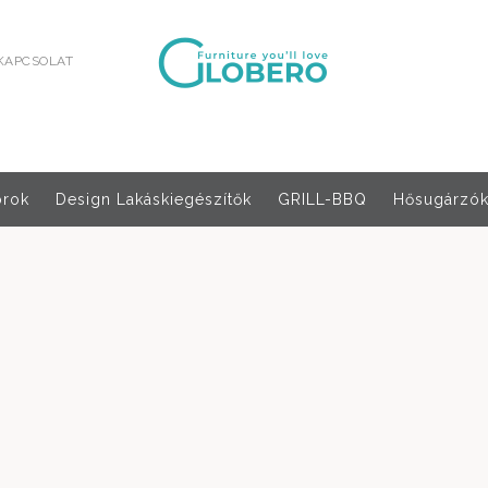
KAPCSOLAT
orok
Design Lakáskiegészítők
GRILL-BBQ
Hősugárzók,