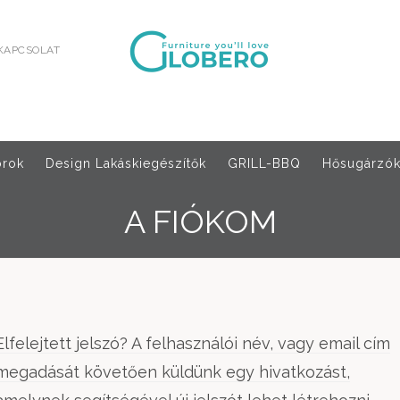
KAPCSOLAT
orok
Design Lakáskiegészítők
GRILL-BBQ
Hősugárzók,
A FIÓKOM
Elfelejtett jelszó? A felhasználói név, vagy email cím
megadását követően küldünk egy hivatkozást,