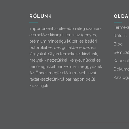
RÓLUNK
OLDA
Termék
Importőrként szélesebb réteg számára
elérhetővé kívánjuk tenni az igényes,
Rólunk
prémium minőségű kültéri és beltéri
Blog
bútorokat és design lakberendezési
Bemutat
tárgyakat. Olyan termékeket kínálunk,
melyek kinézetükkel, kényelmükkel és
Kapcsol
minőségükkel minket már meggyőztek.
Dokume
Az Önnek megfelelő terméket hazai
Katalóg
raktárkészletünkről pár napon belül
kiszállítjuk.