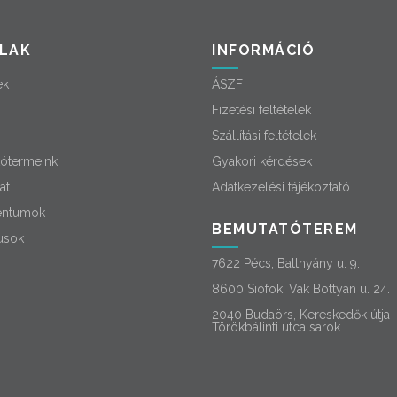
LAK
INFORMÁCIÓ
ek
ÁSZF
Fizetési feltételek
Szállítási feltételek
ótermeink
Gyakori kérdések
at
Adatkezelési tájékoztató
ntumok
BEMUTATÓTEREM
usok
7622 Pécs, Batthyány u. 9.
8600 Siófok, Vak Bottyán u. 24.
2040 Budaörs, Kereskedők útja 
Törökbálinti utca sarok