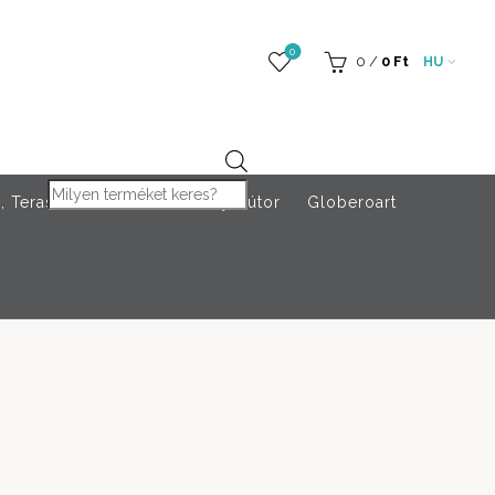
0
0
/
0
Ft
HU
Products search
 Teraszfűtés
Rendezvény bútor
Globeroart