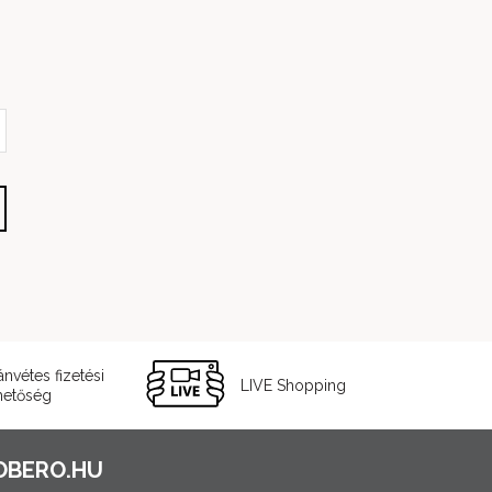
ánvétes fizetési
LIVE Shopping
hetőség