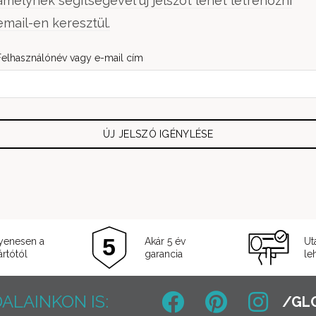
amelynek segítségével új jelszót lehet létrehozni
email-en keresztül.
Kötelező
Felhasználónév vagy e-mail cím
ÚJ JELSZÓ IGÉNYLÉSE
yenesen a
Akár 5 év
Ut
rtótól
garancia
le
ALAINKON IS: