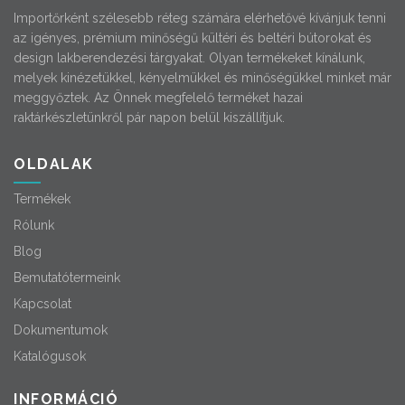
Importőrként szélesebb réteg számára elérhetővé kívánjuk tenni
az igényes, prémium minőségű kültéri és beltéri bútorokat és
design lakberendezési tárgyakat. Olyan termékeket kínálunk,
melyek kinézetükkel, kényelmükkel és minőségükkel minket már
meggyőztek. Az Önnek megfelelő terméket hazai
raktárkészletünkről pár napon belül kiszállítjuk.
OLDALAK
Termékek
Rólunk
Blog
Bemutatótermeink
Kapcsolat
Dokumentumok
Katalógusok
INFORMÁCIÓ