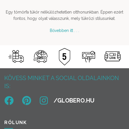
900 Ft.
000 Ft.
Egy tömörfa tükör nélkülözhetetlen otthonunkban. Éppen ezért
fontos, hogy olyat válasszunk, mely tükrözi stílusunkat.
Bővebben itt . . .
KÖVESS MINKET A SOCIAL OLDALAINKON
IS:
RÓLUNK