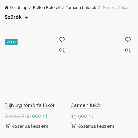
Kezdőlap
Beltéri Bútorok
Tömörfa bútorok
Tömörfa Tükör
Szűrők
-21%
Blijburg tömörfa tükör
Carmen tükör
Original
55 000
Ft
Current
49 900
Ft
69 900
Ft
price was:
price is:
Kosárba teszem
Kosárba teszem
69
55