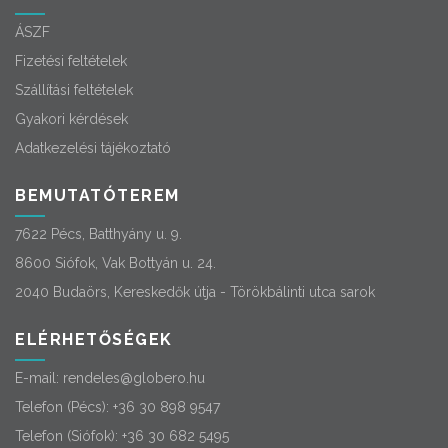
ÁSZF
Fizetési feltételek
Szállítási feltételek
Gyakori kérdések
Adatkezelési tájékoztató
BEMUTATÓTEREM
7622 Pécs, Batthyány u. 9.
8600 Siófok, Vak Bottyán u. 24.
2040 Budaörs, Kereskedők útja - Törökbálinti utca sarok
ELÉRHETŐSÉGEK
E-mail:
rendeles@globero.hu
Telefon (Pécs):
+36 30 898 9547
Telefon (Siófok):
+36 30 682 5495