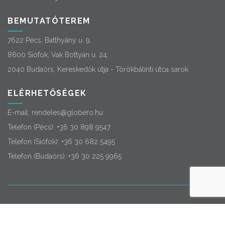
BEMUTATÓTEREM
7622 Pécs, Batthyány u. 9.
8600 Siófok, Vak Bottyán u. 24.
2040 Budaörs, Kereskedők útja - Törökbálinti utca sarok
ELÉRHETŐSÉGEK
E-mail:
rendeles@globero.hu
Telefon (Pécs):
+36 30 898 9547
Telefon (Siófok):
+36 30 682 5495
Telefon (Budaörs):
+36 30 225 9965
© 2026
Globero
. Minden jog fenntartva