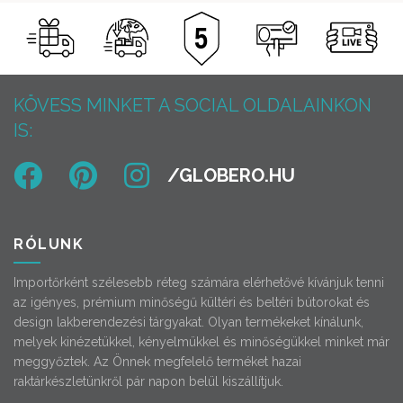
KÖVESS MINKET A SOCIAL OLDALAINKON
IS:
RÓLUNK
Importőrként szélesebb réteg számára elérhetővé kívánjuk tenni
az igényes, prémium minőségű kültéri és beltéri bútorokat és
design lakberendezési tárgyakat. Olyan termékeket kínálunk,
melyek kinézetükkel, kényelmükkel és minőségükkel minket már
meggyőztek. Az Önnek megfelelő terméket hazai
raktárkészletünkről pár napon belül kiszállítjuk.