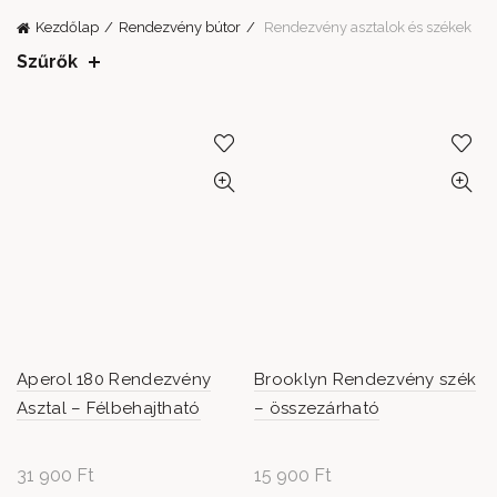
Kezdőlap
Rendezvény bútor
Rendezvény asztalok és székek
Szűrők
Aperol 180 Rendezvény
Brooklyn Rendezvény szék
Asztal – Félbehajtható
– összezárható
31 900
Ft
15 900
Ft