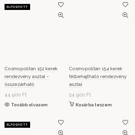
ELFOGYOTT
Cosmopolitan 152 kerek
Cosmopolitan 154 kerek
rendezvény asztal –
félbehajtható rendezvény
összezárható
asztal
44 900
Ft
54 900
Ft
Tovább olvasom
Kosárba teszem
ELFOGYOTT