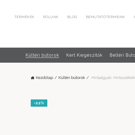
TERMÉKEK
RÓLUNK
BLOG
BEMUTATÓTERMEINK
Kültéri bútorok
Kert Kiegészítők
Beltéri Bút
Kezdőlap
Kültéri bútorok
Hintaágyak, Hintaszékek
-22%