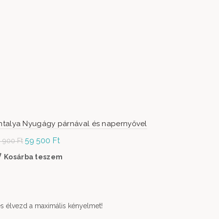
ntalya Nyugágy párnával és napernyővel
Original
59 500
Ft
Current
9 900
Ft
price was:
price is:
Kosárba teszem
79 900 Ft.
59
500 Ft.
és élvezd a maximális kényelmet!