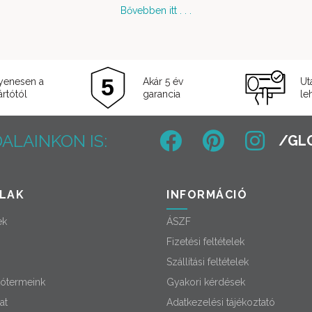
Bővebben itt . . .
yenesen a
Akár 5 év
Ut
rtótól
garancia
le
ALAINKON IS:
LAK
INFORMÁCIÓ
ek
ÁSZF
Fizetési feltételek
Szállítási feltételek
ótermeink
Gyakori kérdések
at
Adatkezelési tájékoztató