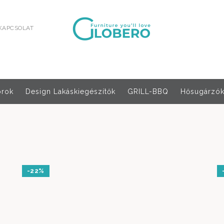
KAPCSOLAT
orok
Design Lakáskiegészítők
GRILL-BBQ
Hősugárzók,
-22%