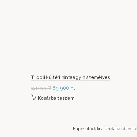
Tripoli kültéri hintaágy 2 személyes
Original
89 900
Ft
Current
114 900
Ft
price was:
price is:
Kosárba teszem
114
89
900 Ft.
900 Ft.
Kapcsolódj ki a kínálatunkban t