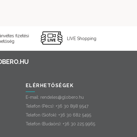
ánvétes fizetési
LIVE Shopping
hetőség
ELÉRHETŐSÉGEK
E-mail:
rendeles@globero.hu
Telefon (Pécs):
+36 30 898 9547
Telefon (Siófok):
+36 30 682 5495
Telefon (Budaörs):
+36 30 225 9965