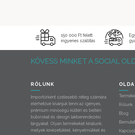
150 000 Ft felett
Eg
ingyenes szállítás
gyá
KÖVESS MINKET A SOCIAL OLD
RÓLUNK
OLDA
Termék
Importőrként szélesebb réteg számára
elérhetővé kívánjuk tenni az igényes,
Rólunk
prémium minőségű kültéri és beltéri
Blog
bútorokat és design lakberendezési
Bemutat
tárgyakat. Olyan termékeket kínálunk,
melyek kinézetükkel, kényelmükkel és
Kapcsol