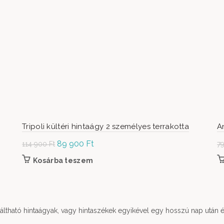
Tripoli kültéri hintaágy 2 személyes terrakotta
A
Original
89 900
Ft
Current
114 900
Ft
7
price was:
price is:
Kosárba teszem
114
89
900 Ft.
900 Ft.
aláltható hintaágyak, vagy hintaszékek egyikével egy hosszú nap után 