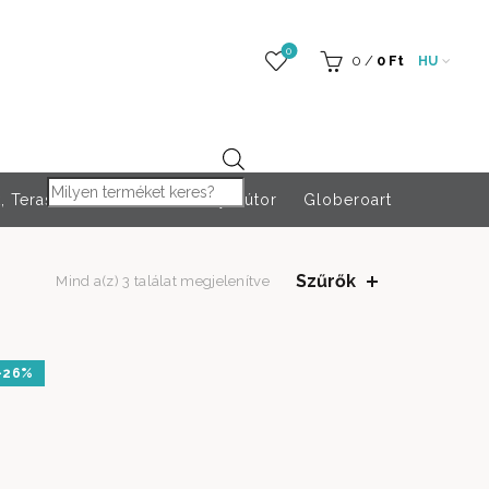
0
0
/
0
Ft
HU
Products search
 Teraszfűtés
Rendezvény bútor
Globeroart
Szűrők
Mind a(z) 3 találat megjelenítve
-26%