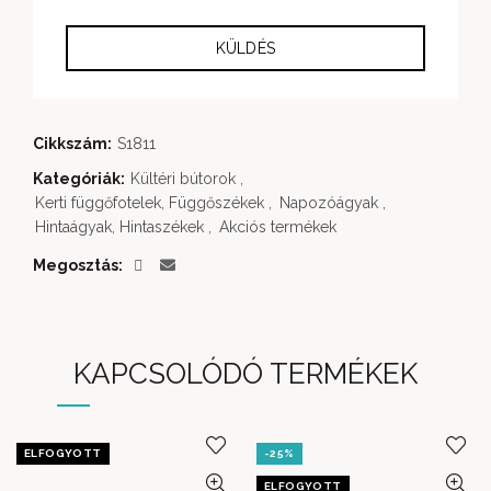
Cikkszám:
S1811
Kategóriák:
Kültéri bútorok
,
Kerti függőfotelek, Függőszékek
,
Napozóágyak
,
Hintaágyak, Hintaszékek
,
Akciós termékek
Megosztás
KAPCSOLÓDÓ TERMÉKEK
ELFOGYOTT
-25%
ELFOGYOTT