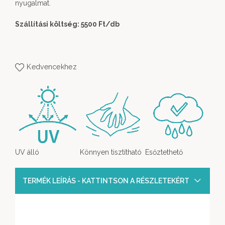
nyugalmat.
Szállítási költség: 5500 Ft
/db
Kedvencekhez
UV álló
Könnyen tisztítható
Esőztethető
TERMÉK LEÍRÁS - KATTINTSON A RÉSZLETEKÉRT