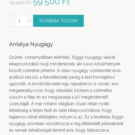
Original price was: 79
59 500
Ft
Current price
79 900
Ft
900 Ft.
is: 59 500 Ft.
y párnával és napernyővel mennyiség
KOSÁRBA TESZEM
Antalya Nyugágy
Szürke színárnyaltban elérhető függő nyugágy valódi
kikapcsolódást nyújt mindenkinek, aki luxus körülmények
között szeretne pihenni. A relax nyugágy szerkezete erős
acélból készül, a fekvőfelülete pedig a test formájához
igazodik. A komfortérzetet egy napellenző is növeli, ami
megakadályozza, hogy relaxálás közben a szemébe
süssön a Nap és ez megzavarja a jól megérdemelt
sziesztáját. A mai rohanó világban olyan ritkán nyílik
lehetőség a teljes testi és lelki kikapcsolódásra, hogy
hajlamos lehet elfelejteni, milyen is az. Ez a kivételes függő
nyugágy azonban visszahozza a rég elfeledett pillanatokat
és remek lehetőséget teremt arra, hogy kiélvezze a