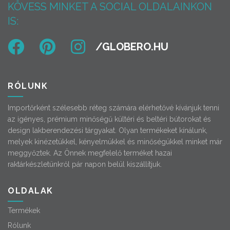
KÖVESS MINKET A SOCIAL OLDALAINKON
IS:
RÓLUNK
Importőrként szélesebb réteg számára elérhetővé kívánjuk tenni
az igényes, prémium minőségű kültéri és beltéri bútorokat és
design lakberendezési tárgyakat. Olyan termékeket kínálunk,
melyek kinézetükkel, kényelmükkel és minőségükkel minket már
meggyőztek. Az Önnek megfelelő terméket hazai
raktárkészletünkről pár napon belül kiszállítjuk.
OLDALAK
Termékek
Rólunk