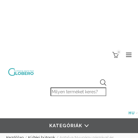
0
Products search
HU
KATEGÓRIÁK
Kezdőlap
/
Kültéri bútorok
/
Antalya Nyugágy párnával és