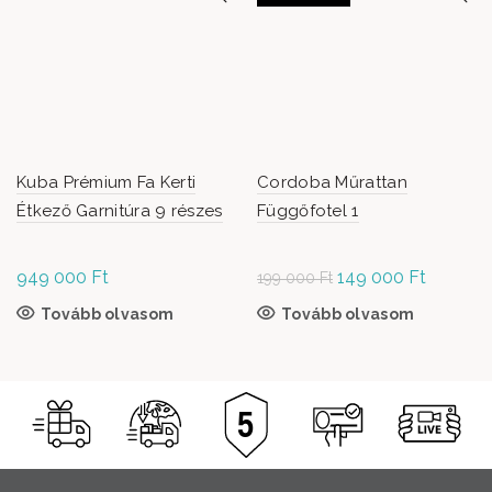
Kuba Prémium Fa Kerti
Cordoba Műrattan
Étkező Garnitúra 9 részes
Függőfotel 1
949 000
Ft
Original
149 000
Ft
Current
199 000
Ft
price was:
price is:
Tovább olvasom
Tovább olvasom
199
149
000 Ft.
000 Ft.