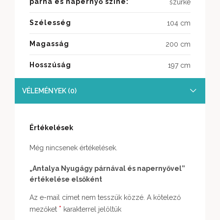
párna és napernyő színe:
szürke
Szélesség
104 cm
Magasság
200 cm
Hosszúság
197 cm
VÉLEMÉNYEK (0)
Értékelések
Még nincsenek értékelések.
„Antalya Nyugágy párnával és napernyővel”
értékelése elsőként
Az e-mail címet nem tesszük közzé.
A kötelező
*
mezőket
karakterrel jelöltük