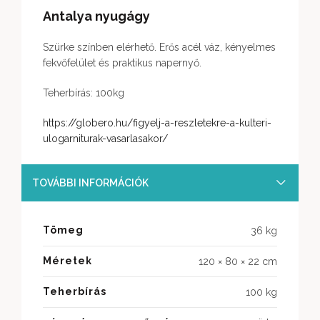
Antalya nyugágy
Szürke színben elérhető. Erős acél váz, kényelmes
fekvőfelület és praktikus napernyő.
Teherbírás: 100kg
https://globero.hu/figyelj-a-reszletekre-a-kulteri-
ulogarniturak-vasarlasakor/
TOVÁBBI INFORMÁCIÓK
Tömeg
36 kg
Méretek
120 × 80 × 22 cm
Teherbírás
100 kg