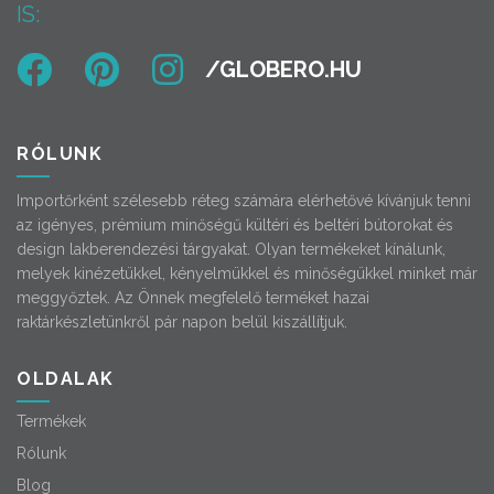
IS:
RÓLUNK
Importőrként szélesebb réteg számára elérhetővé kívánjuk tenni
az igényes, prémium minőségű kültéri és beltéri bútorokat és
design lakberendezési tárgyakat. Olyan termékeket kínálunk,
melyek kinézetükkel, kényelmükkel és minőségükkel minket már
meggyőztek. Az Önnek megfelelő terméket hazai
raktárkészletünkről pár napon belül kiszállítjuk.
OLDALAK
Termékek
Rólunk
Blog