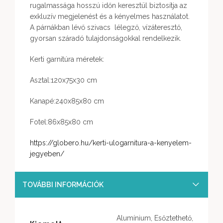
rugalmassága hosszú időn keresztül biztosítja az
exkluzív megjelenést és a kényelmes használatot.
A párnákban lévő szivacs lélegző, vízáteresztő,
gyorsan száradó tulajdonságokkal rendelkezik.
Kerti garnitúra méretek:
Asztal:120x75x30 cm
Kanapé:240x85x80 cm
Fotel:86x85x80 cm
https://globero.hu/kerti-ulogarnitura-a-kenyelem-
jegyeben/
TOVÁBBI INFORMÁCIÓK
Alumínium, Esőztethető,