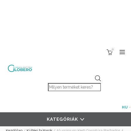
0
Products search
HU
KATEGÓRIÁK
Kezdőlap
/
Kültéri bútorok
/
Alumínium Kerti Garnitúra Barbados 4