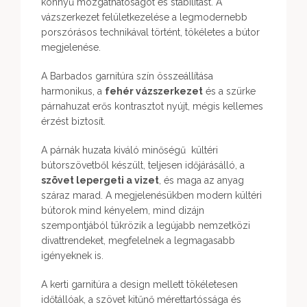
könnyű mozgathatóságot és stabilitást. A
vázszerkezet felületkezelése a legmodernebb
porszórásos technikával történt, tökéletes a bútor
megjelenése.
A Barbados garnitúra szín összeállítása
harmonikus, a
fehér vázszerkezet
és a szürke
párnahuzat erős kontrasztot nyújt, mégis kellemes
érzést biztosít.
A párnák huzata kiváló minőségű kültéri
bútorszövetből készült, teljesen időjárásálló, a
szövet lepergeti a vizet
, és maga az anyag
száraz marad. A megjelenésükben modern kültéri
bútorok mind kényelem, mind dizájn
szempontjából tükrözik a legújabb nemzetközi
divattrendeket, megfelelnek a legmagasabb
igényeknek is.
A kerti garnitúra a design mellett tökéletesen
időtállóak, a szövet kitűnő mérettartóssága és