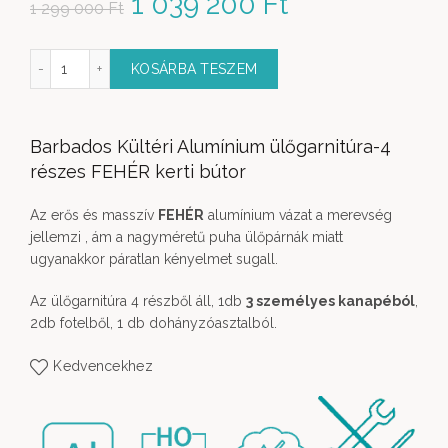
Original price was: 1
1 039 200
Ft
Current
1 299 000
Ft
299 000 Ft.
price is: 1
Garnitúra Barbados 4 részes mennyiség
KOSÁRBA TESZEM
039 200 Ft.
Barbados Kültéri Alumínium ülőgarnitúra-4
részes FEHÉR kerti bútor
Az erős és masszív
FEHÉR
alumínium vázat a merevség
jellemzi , ám a nagyméretű puha ülőpárnák miatt
ugyanakkor páratlan kényelmet sugall.
Az ülőgarnitúra 4 részből áll, 1db
3 személyes kanapéból
,
2db fotelből, 1 db dohányzóasztalból.
Kedvencekhez