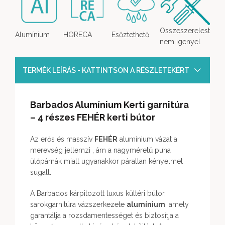
Osszeszerelest
Alumínium
HORECA
Esőztethető
nem igenyel
TERMÉK LEÍRÁS - KATTINTSON A RÉSZLETEKÉRT
Barbados Alumínium Kerti garnitúra
– 4 részes FEHÉR kerti bútor
Az erős és masszív
FEHÉR
alumínium vázat a
merevség jellemzi , ám a nagyméretű puha
ülőpárnák miatt ugyanakkor páratlan kényelmet
sugall.
A Barbados kárpitozott luxus kültéri bútor,
sarokgarnitúra vázszerkezete
alumínium
, amely
garantálja a rozsdamentességet és biztosítja a