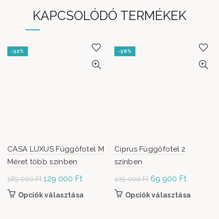
KAPCSOLÓDÓ TERMÉKEK
-32%
-36%
CASA LUXUS Függőfotel M
Ciprus Függőfotel 2
Méret több színben
színben
Original
129 000
Ft
Current
Original
69 900
Ft
Current
189 000
Ft
109 000
Ft
price was:
price is:
price was:
price is:
Opciók választása
Ennek a terméknek több variációja van. A
Opciók választása
Ennek a
189
129
109
69
változatok a termékoldalon választhatók
termékn
000 Ft.
000 Ft.
000 Ft.
900 Ft.
ki
több vari