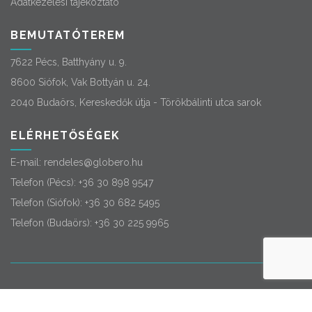
Adatkezelési tájékoztató
BEMUTATÓTEREM
7622 Pécs, Batthyány u. 9.
8600 Siófok, Vak Bottyán u. 24.
2040 Budaörs, Kereskedők útja - Törökbálinti utca sarok
ELÉRHETŐSÉGEK
E-mail:
rendeles@globero.hu
Telefon (Pécs):
+36 30 898 9547
Telefon (Siófok):
+36 30 682 5495
Telefon (Budaörs):
+36 30 225 9965
© 2026
Globero
. Minden jog fenntartva