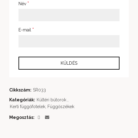
*
Név
*
E-mail
Cikkszám:
SR033
Kategóriák:
Kültéri bútorok
,
Kerti függőfotelek, Függőszékek
Megosztás