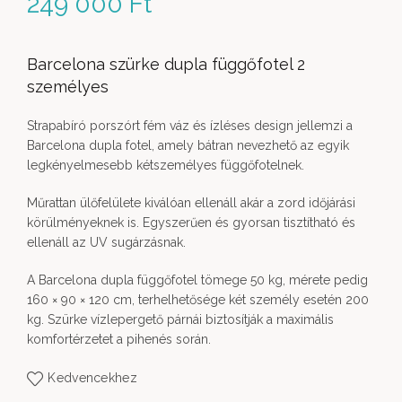
249 000
Ft
Barcelona szürke dupla függőfotel 2
személyes
Strapabíró porszórt fém váz és ízléses design jellemzi a
Barcelona dupla fotel, amely bátran nevezhető az egyik
legkényelmesebb kétszemélyes függőfotelnek.
Műrattan ülőfelülete kiválóan ellenáll akár a zord időjárási
körülményeknek is. Egyszerűen és gyorsan tisztítható és
ellenáll az UV sugárzásnak.
A Barcelona dupla függőfotel tömege 50 kg, mérete pedig
160 × 90 × 120 cm, terhelhetősége két személy esetén 200
kg. Szürke vízlepergető párnái biztosítják a maximális
komfortérzetet a pihenés során.
Kedvencekhez