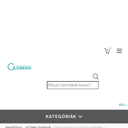
0
Products search
HU
KATEGÓRIÁK
Kezdőlap
/
Kültéri bútorok
/
Barcelona dupla függőfotel 2