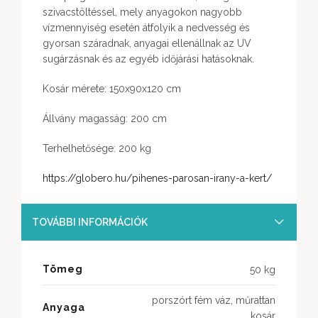
szivacstöltéssel, mely anyagokon nagyobb
vízmennyiség esetén átfolyik a nedvesség és
gyorsan száradnak, anyagai ellenállnak az UV
sugárzásnak és az egyéb időjárási hatásoknak.
Kosár mérete: 150x90x120 cm
Állvány magasság: 200 cm
Terhelhetősége: 200 kg
https://globero.hu/pihenes-parosan-irany-a-kert/
TOVÁBBI INFORMÁCIÓK
Tömeg
50 kg
porszórt fém váz, műrattan
Anyaga
kosár