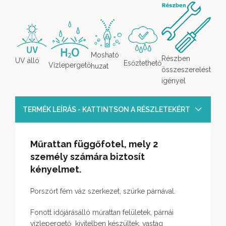
Mosható
Részben
UV álló
Esőztethető
Vízlepergető
huzat
összeszerelést
igényel
TERMÉK LEÍRÁS - KATTINTSON A RÉSZLETEKÉRT
Műrattan függőfotel, mely 2
személy számára biztosít
kényelmet.
Porszórt fém váz szerkezet, szürke párnával.
Fonott időjárásálló műrattan felületek, párnái
vízlepergető kivitelben készültek, vastag