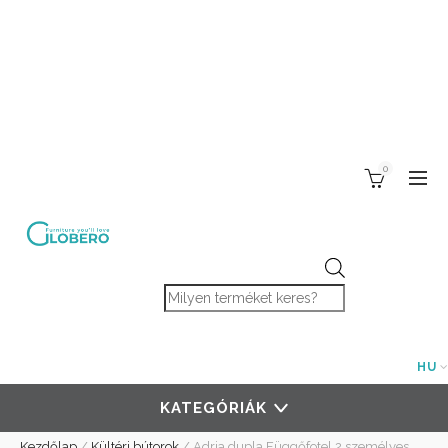
0
Products search
HU
KATEGÓRIÁK
Kezdőlap
/
Kültéri bútorok
/
Adria dupla Függőfotel 2 személyes