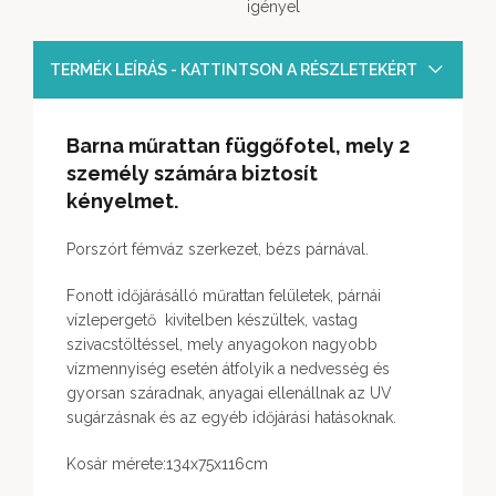
igényel
TERMÉK LEÍRÁS - KATTINTSON A RÉSZLETEKÉRT
Barna műrattan függőfotel, mely 2
személy számára biztosít
kényelmet.
Porszórt fémváz szerkezet, bézs párnával.
Fonott időjárásálló műrattan felületek, párnái
vízlepergető kivitelben készültek, vastag
szivacstöltéssel, mely anyagokon nagyobb
vízmennyiség esetén átfolyik a nedvesség és
gyorsan száradnak, anyagai ellenállnak az UV
sugárzásnak és az egyéb időjárási hatásoknak.
Kosár mérete:134x75x116cm