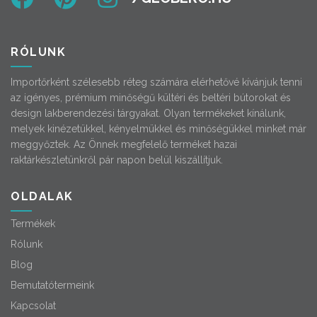
RÓLUNK
Importőrként szélesebb réteg számára elérhetővé kívánjuk tenni
az igényes, prémium minőségű kültéri és beltéri bútorokat és
design lakberendezési tárgyakat. Olyan termékeket kínálunk,
melyek kinézetükkel, kényelmükkel és minőségükkel minket már
meggyőztek. Az Önnek megfelelő terméket hazai
raktárkészletünkről pár napon belül kiszállítjuk.
OLDALAK
Termékek
Rólunk
Blog
Bemutatótermeink
Kapcsolat