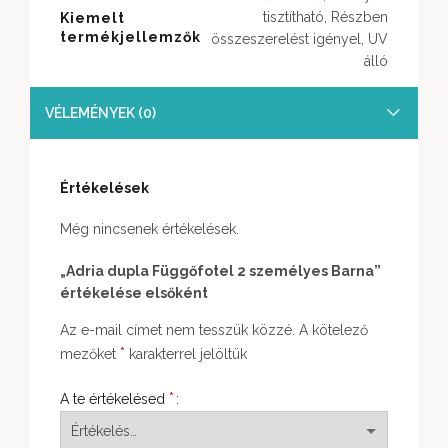
tisztítható, Részben
Kiemelt
termékjellemzők
összeszerelést igényel, UV
álló
VÉLEMÉNYEK (0)
Értékelések
Még nincsenek értékelések.
„Adria dupla Függőfotel 2 személyes Barna”
értékelése elsőként
Az e-mail címet nem tesszük közzé.
A kötelező
*
mezőket
karakterrel jelöltük
*
A te értékelésed