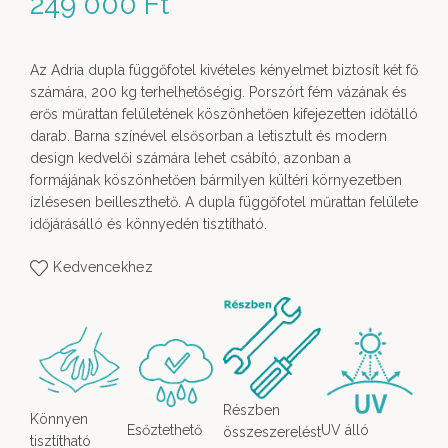
249 000
Ft
Az Adria dupla függőfotel kivételes kényelmet biztosít két fő
számára, 200 kg terhelhetőségig. Porszórt fém vázának és
erős műrattan felületének köszönhetően kifejezetten időtálló
darab. Barna színével elsősorban a letisztult és modern
design kedvelői számára lehet csábító, azonban a
formájának köszönhetően bármilyen kültéri környezetben
ízlésesen beilleszthető. A dupla függőfotel műrattan felülete
időjárásálló és könnyedén tisztítható.
Kedvencekhez
Részben
Könnyen
Esőztethető
UV álló
összeszerelést
tisztítható