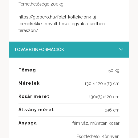
Terhelhetősége 200kg
https://globero.hu/fotel-kollekcionk-uj-
termekekkel-bovult-hova-tegyuk-a-kertben-
teraszon/
TOVÁBBI INFORMÁCIÓK
Tömeg
50 kg
Méretek
130 × 120 × 73 cm
Kosár méret
130x73x120 cm
Állvány méret
196 cm
Anyaga
fém váz, műrattan kosár
Esőztethető, Könnyen