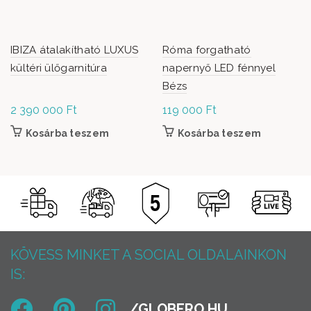
IBIZA átalakítható LUXUS
Róma forgatható
kültéri ülőgarnitúra
napernyő LED fénnyel
Bézs
2 390 000
Ft
119 000
Ft
Kosárba teszem
Kosárba teszem
KÖVESS MINKET A SOCIAL OLDALAINKON
IS: