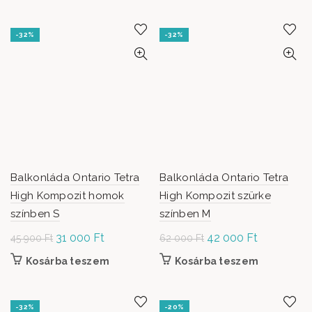
299 000 Ft.
1 039
62
42
200 Ft.
000 Ft.
000 Ft.
-32%
-32%
Balkonláda Ontario Tetra
Balkonláda Ontario Tetra
High Kompozit homok
High Kompozit szürke
színben S
színben M
Original
31 000
Ft
Current
Original
42 000
Ft
Current
45 900
Ft
62 000
Ft
price was:
price is:
price was:
price is:
Kosárba teszem
Kosárba teszem
45 900 Ft.
31
62
42
000 Ft.
000 Ft.
000 Ft.
-32%
-20%