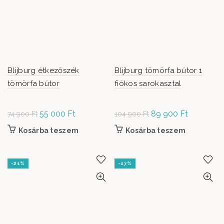
Blijburg étkezőszék
Blijburg tömörfa bútor 1
tömörfa bútor
fiókos sarokasztal
Original
55 000
Ft
Current
Original
89 900
Ft
Current
74 900
Ft
104 900
Ft
price was:
price is:
price was:
price is:
Kosárba teszem
Kosárba teszem
74 900 Ft.
55
104
89
000 Ft.
900 Ft.
900 Ft.
-21%
-17%