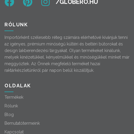
RÓLUNK
Importőrként szélesebb réteg számára elérhetővé kívánjuk tenni
az igényes, prémium minőségű kültéri és beltéri bútorokat és
design lakberendezési tárgyakat. Olyan termékeket kínálunk,
melyek kinézetükkel, kényelmükkel és minőségükkel minket már
meggyőztek. Az Önnek megfelelő terméket hazai
raktárkészletünkről pár napon belül kiszállítjuk.
OLDALAK
Termékek
Rólunk
Blog
Bemutatótermeink
Kapcsolat