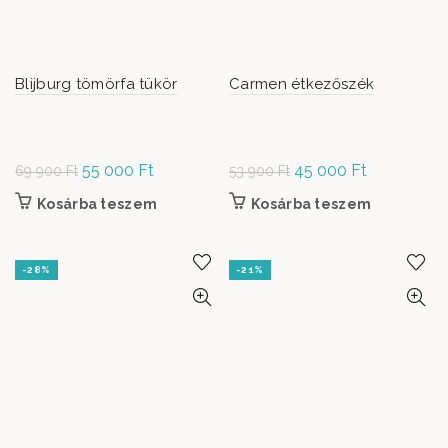
Blijburg tömörfa tükör
Carmen étkezőszék
Original
55 000
Ft
Current
Original
45 000
Ft
Current
69 900
Ft
53 900
Ft
price was:
price is:
price was:
price is:
Kosárba teszem
Kosárba teszem
69
55
53 900 Ft.
45
900 Ft.
000 Ft.
000 Ft.
-28%
-21%