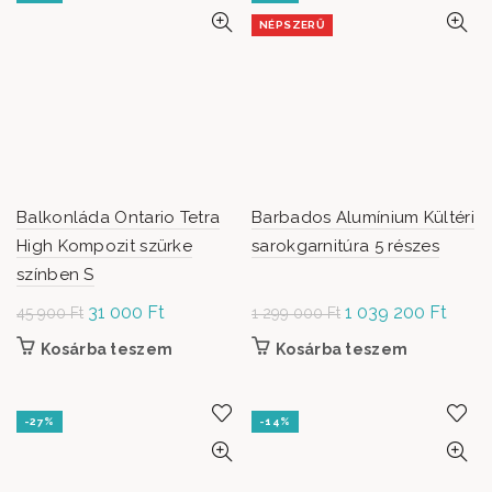
NÉPSZERŰ
Balkonláda Ontario Tetra
Barbados Alumínium Kültéri
High Kompozit szürke
sarokgarnitúra 5 részes
színben S
Original
31 000
Ft
Current
Original
1 039 200
Ft
Curre
45 900
Ft
1 299 000
Ft
price was:
price is:
price was: 1
price 
Kosárba teszem
Kosárba teszem
45 900 Ft.
31
299 000 Ft.
1 039
000 Ft.
200 F
-27%
-14%