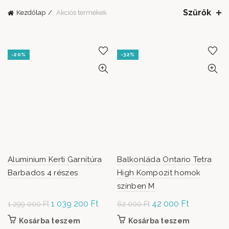
Szűrők
Kezdőlap
Akciós termékek
-20%
-32%
Alumínium Kerti Garnitúra
Balkonláda Ontario Tetra
Barbados 4 részes
High Kompozit homok
színben M
Original
1 039 200
Ft
Current
Original
42 000
Ft
Current
1 299 000
Ft
62 000
Ft
price was: 1
price is:
price was:
price is:
Kosárba teszem
Kosárba teszem