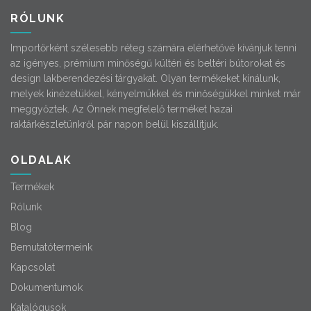
RÓLUNK
Importőrként szélesebb réteg számára elérhetővé kívánjuk tenni
az igényes, prémium minőségű kültéri és beltéri bútorokat és
design lakberendezési tárgyakat. Olyan termékeket kínálunk,
melyek kinézetükkel, kényelmükkel és minőségükkel minket már
meggyőztek. Az Önnek megfelelő terméket hazai
raktárkészletünkről pár napon belül kiszállítjuk.
OLDALAK
Termékek
Rólunk
Blog
Bemutatótermeink
Kapcsolat
Dokumentumok
Katalógusok