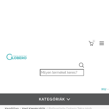
0
Products search
HU
KATEGÓRIÁK
Kezdőlap
/
Kert Kiegészítők
/
Balkonláda Ontario Tetra High