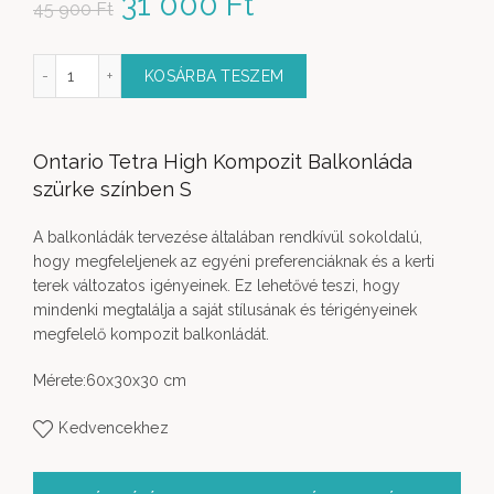
Original price was: 45
31 000
Ft
Current price is:
45 900
Ft
900 Ft.
31 000 Ft.
etra High Kompozit szürke színben S mennyiség
KOSÁRBA TESZEM
Ontario Tetra High Kompozit Balkonláda
szürke színben S
A balkonládák tervezése általában rendkívül sokoldalú,
hogy megfeleljenek az egyéni preferenciáknak és a kerti
terek változatos igényeinek. Ez lehetővé teszi, hogy
mindenki megtalálja a saját stílusának és térigényeinek
megfelelő kompozit balkonládát.
Mérete:60x30x30 cm
Kedvencekhez