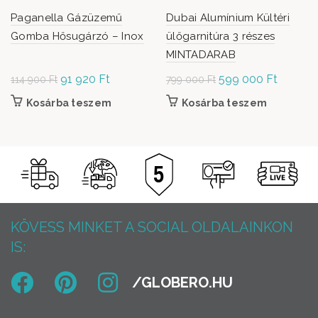
Paganella Gázüzemű
Dubai Alumínium Kültéri
Gomba Hősugárzó – Inox
ülőgarnitúra 3 részes
MINTADARAB
Original
91 920
Ft
Current
Original
599 000
Ft
Current
114 900
Ft
799 000
Ft
price
price is:
price was:
price is:
Kosárba teszem
Kosárba teszem
was: 114
91
799
599
900 Ft.
920 Ft.
000 Ft.
000 Ft.
KÖVESS MINKET A SOCIAL OLDALAINKON
IS: