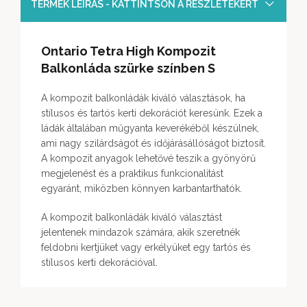
TERMÉK LEÍRÁS - KATTINTSON A RÉSZLETEKÉRT
Ontario Tetra High Kompozit
Balkonláda szürke színben S
A kompozit balkonládák kiváló választások, ha
stílusos és tartós kerti dekorációt keresünk. Ezek a
ládák általában műgyanta keverékéből készülnek,
ami nagy szilárdságot és időjárásállóságot biztosít.
A kompozit anyagok lehetővé teszik a gyönyörű
megjelenést és a praktikus funkcionalitást
egyaránt, miközben könnyen karbantarthatók.
A kompozit balkonládák kiváló választást
jelentenek mindazok számára, akik szeretnék
feldobni kertjüket vagy erkélyüket egy tartós és
stílusos kerti dekorációval.