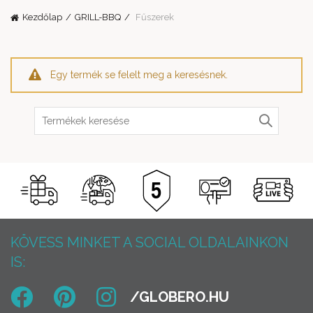
Kezdőlap
GRILL-BBQ
Fűszerek
Egy termék se felelt meg a keresésnek.
Keresés:
KÖVESS MINKET A SOCIAL OLDALAINKON
IS: