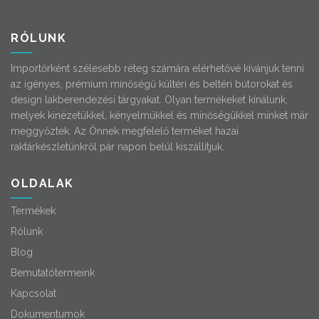
RÓLUNK
Importőrként szélesebb réteg számára elérhetővé kívánjuk tenni
az igényes, prémium minőségű kültéri és beltéri bútorokat és
design lakberendezési tárgyakat. Olyan termékeket kínálunk,
melyek kinézetükkel, kényelmükkel és minőségükkel minket már
meggyőztek. Az Önnek megfelelő terméket hazai
raktárkészletünkről pár napon belül kiszállítjuk.
OLDALAK
Termékek
Rólunk
Blog
Bemutatótermeink
Kapcsolat
Dokumentumok