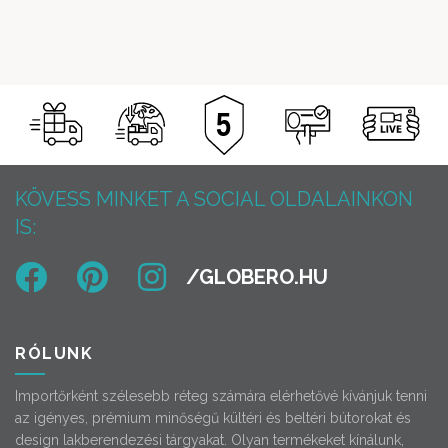
KÖVESS MINKET A SOCIAL OLDALAINKON
IS:
RÓLUNK
Importőrként szélesebb réteg számára elérhetővé kívánjuk tenni
az igényes, prémium minőségű kültéri és beltéri bútorokat és
design lakberendezési tárgyakat. Olyan termékeket kínálunk,