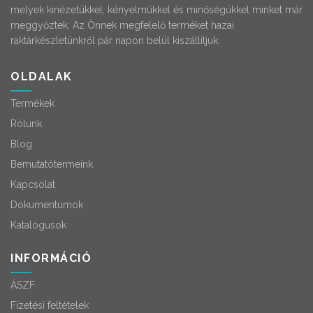
melyek kinézetükkel, kényelmükkel és minőségükkel minket már
meggyőztek. Az Önnek megfelelő terméket hazai
raktárkészletünkről pár napon belül kiszállítjuk.
OLDALAK
Termékek
Rólunk
Blog
Bemutatótermeink
Kapcsolat
Dokumentumok
Katalógusok
INFORMÁCIÓ
ÁSZF
Fizetési feltételek