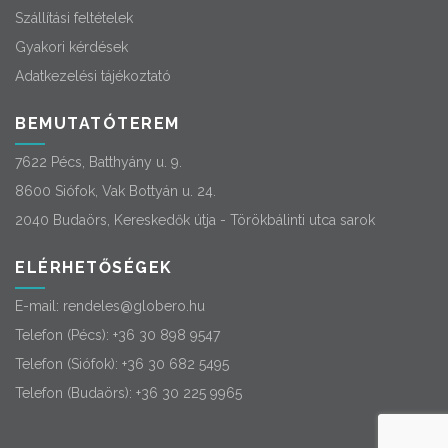
Szállítási feltételek
Gyakori kérdések
Adatkezelési tájékoztató
BEMUTATÓTEREM
7622 Pécs, Batthyány u. 9.
8600 Siófok, Vak Bottyán u. 24.
2040 Budaörs, Kereskedők útja - Törökbálinti utca sarok
ELÉRHETŐSÉGEK
E-mail:
rendeles@globero.hu
Telefon (Pécs):
+36 30 898 9547
Telefon (Siófok):
+36 30 682 5495
Telefon (Budaörs):
+36 30 225 9965