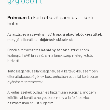
949 000
Ft
Prémium
fa kerti étkező garnitúra – kerti
bútor
Az asztal és a székek is FSC
trópusi akácfából készültek
,
mely jól ellenáll az
időjárás hatásainak
.
Ennek a természetes
kemény fának
a színe finom
textúrájú TEAK fa színű, ami a fának szép meleg külsőt
biztosít.
Tartósságának, szilárdságának, és a kártevőkkel szembeni
ellenállóképességének köszönhetően ezt a fát kerti bútor
gyártására teremtették.
A karfás székek oldalán és háttámláján elegáns, modern
kötélfonat került elhelyezésre, mely a fa felületekkel
összhatásban stílust sugároz.