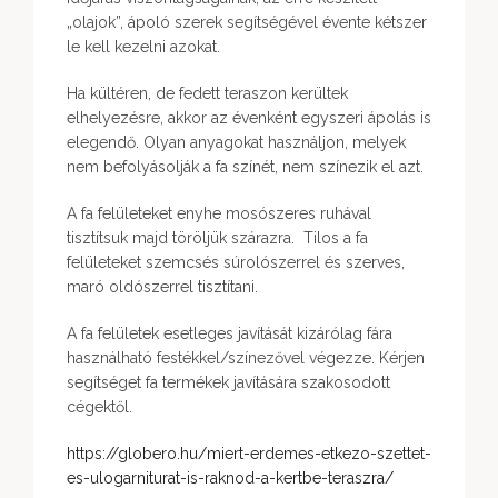
„olajok”, ápoló szerek segítségével évente kétszer
le kell kezelni azokat.
Ha kültéren, de fedett teraszon kerültek
elhelyezésre, akkor az évenként egyszeri ápolás is
elegendő. Olyan anyagokat használjon, melyek
nem befolyásolják a fa színét, nem színezik el azt.
A fa felületeket enyhe mosószeres ruhával
tisztítsuk majd töröljük szárazra. Tilos a fa
felületeket szemcsés súrolószerrel és szerves,
maró oldószerrel tisztítani.
A fa felületek esetleges javítását kizárólag fára
használható festékkel/színezővel végezze. Kérjen
segítséget fa termékek javítására szakosodott
cégektől.
https://globero.hu/miert-erdemes-etkezo-szettet-
es-ulogarniturat-is-raknod-a-kertbe-teraszra/