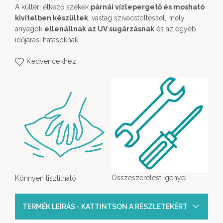
A kültéri étkező székek
párnái vízlepergető és mosható
kivitelben készültek
, vastag szivacstöltéssel, mely
anyagok
ellenállnak az UV sugárzásnak
és az egyéb
időjárási hatásoknak.
Kedvencekhez
Osszeszerelest igenyel
Könnyen tisztítható
TERMÉK LEÍRÁS - KATTINTSON A RÉSZLETEKÉRT