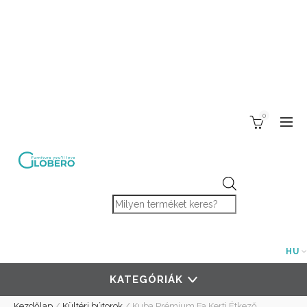
0
Products search
HU
KATEGÓRIÁK
Kezdőlap
/
Kültéri bútorok
/
Kuba Prémium Fa Kerti Étkező