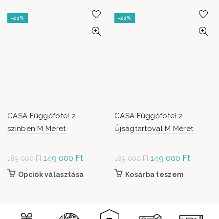
-21%
-21%
CASA Függőfotel 2
CASA Függőfotel 2
színben M Méret
Újságtartóval M Méret
Original
149 000
Ft
Current
Original
149 000
Ft
Current
189 000
Ft
189 000
Ft
price was:
price is:
price was:
price is:
Opciók választása
Ennek a terméknek több variációja van. A
Kosárba teszem
189
149
189
149
változatok a termékoldalon választhatók
000 Ft.
000 Ft.
000 Ft.
000 Ft.
ki