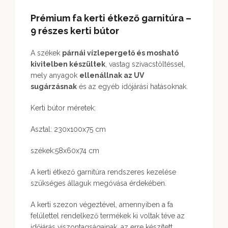
Prémium
fa kerti étkező garnitúra –
9 részes kerti bútor
A székek
párnái vízlepergető és mosható
kivitelben készültek
, vastag szivacstöltéssel,
mely anyagok
ellenállnak az UV
sugárzásnak
és az egyéb időjárási hatásoknak.
Kerti bútor méretek:
Asztal: 230x100x75 cm
székek:58x60x74 cm
A kerti étkező garnitúra rendszeres kezelése
szükséges állaguk megóvása érdekében.
A kerti szezon végeztével, amennyiben a fa
felülettel rendelkező termékek ki voltak téve az
időjárás viszontagságainak, az erre készített