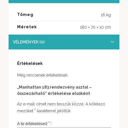
Tömeg
16 kg
Méretek
180 × 70 × 10 cm
VÉLEMÉNYEK (0)
Értékelések
Még nincsenek értékelések.
„Manhattan 183 rendezvény asztal –
összezárható” értékelése elsőként
Az e-mail címet nem tesszük közzé.
A kötelező
*
mezőket
karakterrel jelöltük
*
A te értékelésed