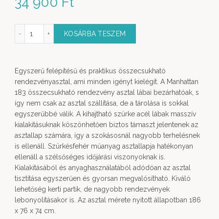
34 900
Ft
dezvény asztal - összezárható mennyiség
KOSÁRBA TESZEM
Egyszerű felépítésű és praktikus összecsukható
rendezvényasztal, ami minden igényt kielégít. A Manhattan
183 összecsukható rendezvény asztal lábai bezárhatóak, s
így nem csak az asztal szállítása, de a tárolása is sokkal
egyszerűbbé válik. A kihajtható szürke acél lábak masszív
kialakításuknak köszönhetően biztos támaszt jelentenek az
asztallap számára, így a szokásosnál nagyobb terhelésnek
is ellenáll. Szürkésfehér műanyag asztallapja hatékonyan
ellenáll a szélsőséges időjárási viszonyoknak is.
Kialakításából és anyaghasználatából adódóan az asztal
tisztítása egyszerűen és gyorsan megvalósítható. Kiváló
lehetőség kerti partik, de nagyobb rendezvények
lebonyolításakor is. Az asztal mérete nyitott állapotban 186
x 76 x 74 cm.