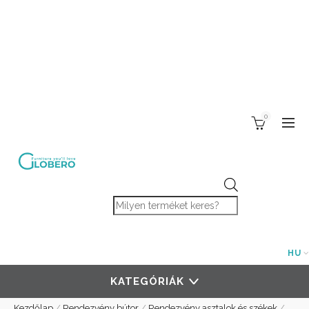
0
Products search
HU
KATEGÓRIÁK
Kezdőlap
/
Rendezvény bútor
/
Rendezvény asztalok és székek
/