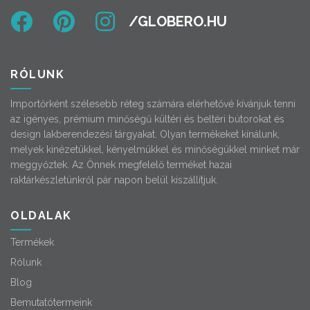
RÓLUNK
Importőrként szélesebb réteg számára elérhetővé kívánjuk tenni
az igényes, prémium minőségű kültéri és beltéri bútorokat és
design lakberendezési tárgyakat. Olyan termékeket kínálunk,
melyek kinézetükkel, kényelmükkel és minőségükkel minket már
meggyőztek. Az Önnek megfelelő terméket hazai
raktárkészletünkről pár napon belül kiszállítjuk.
OLDALAK
Termékek
Rólunk
Blog
Bemutatótermeink