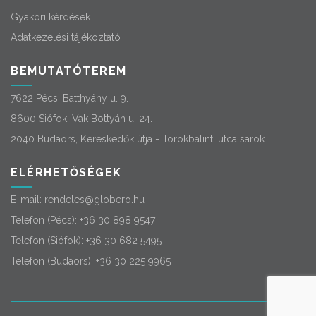
Gyakori kérdések
Adatkezelési tájékoztató
BEMUTATÓTEREM
7622 Pécs, Batthyány u. 9.
8600 Siófok, Vak Bottyán u. 24.
2040 Budaörs, Kereskedők útja - Törökbálinti utca sarok
ELÉRHETŐSÉGEK
E-mail:
rendeles@globero.hu
Telefon (Pécs):
+36 30 898 9547
Telefon (Siófok):
+36 30 682 5495
Telefon (Budaörs):
+36 30 225 9965