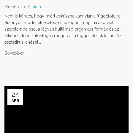
Közzétette
Globero
Nem is kérdés, hogy miért esküsznek annyian a függőfotelre.
Bizonyos modellek esetében ne lepődj meg, ha azonnal
szerelembe esel a lágyan hullámzó organikus formák és az
elképesztően különleges megoldású függesztések láttán. Az
esztétikus kinézet...
Bővebben
24
ÁPR