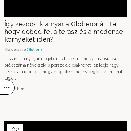
Így kezdődik a nyár a Globeronál! Te
hogy dobod fel a terasz és a medence
környékét idén?
Közzétette
Globero
Lassan itt a nyár, ami egyben azt is jelenti, hogy a napsütéses
órák száma növekszik, s persze aki csak teheti, az ideje nagy
részét a napon tölti, hogy megfelelő mennyiségű D-vitaminnal
tudja...
Bővebben
02