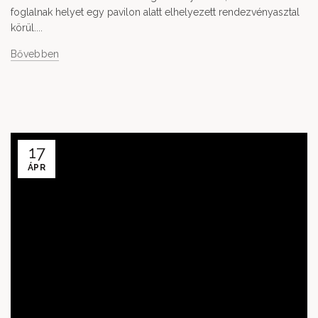
foglalnak helyet egy pavilon alatt elhelyezett rendezvényasztal
körül....
Bővebben
17
ÁPR