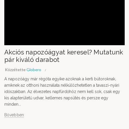
Akciós napozóágyat keresel? Mutatunk
pár kiváló darabot
Közzétette
Globero
A napozóágy már régóta egyike azoknak a kerti bútoroknak,
amiknek az otthoni használata nélkülözhetetlen a tavaszi-nyári
időszakban. Az élvezetes napfürdőhöz nem kell sok, csak egy
kis alapterületű udvar, kellemes napsütés és persze egy
minden...
Bővebben