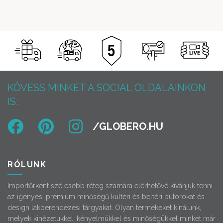
KÖVESS MINKET A SOCIAL OLDALAINKON
IS:
RÓLUNK
Importőrként szélesebb réteg számára elérhetővé kívánjuk tenni
az igényes, prémium minőségű kültéri és beltéri bútorokat és
design lakberendezési tárgyakat. Olyan termékeket kínálunk,
melyek kinézetükkel, kényelmükkel és minőségükkel minket már