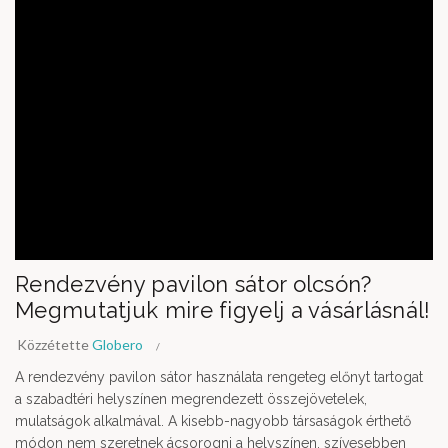
Rendezvény pavilon sátor olcsón?
Megmutatjuk mire figyelj a vásárlásnál!
Közzétette
Globero
A rendezvény pavilon sátor használata rengeteg előnyt tartogat
a szabadtéri helyszínen megrendezett összejövetelek,
mulatságok alkalmával. A kisebb-nagyobb társaságok érthető
módon nem szeretnek ácsorogni a helyszínen, szívesebben