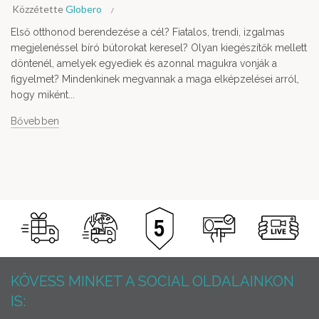
Közzétette
Globero
Első otthonod berendezése a cél? Fiatalos, trendi, izgalmas
megjelenéssel bíró bútorokat keresel? Olyan kiegészítők mellett
döntenél, amelyek egyediek és azonnal magukra vonják a
figyelmet? Mindenkinek megvannak a maga elképzelései arról,
hogy miként...
Bővebben
KÖVESS MINKET A SOCIAL OLDALAINKON
IS: