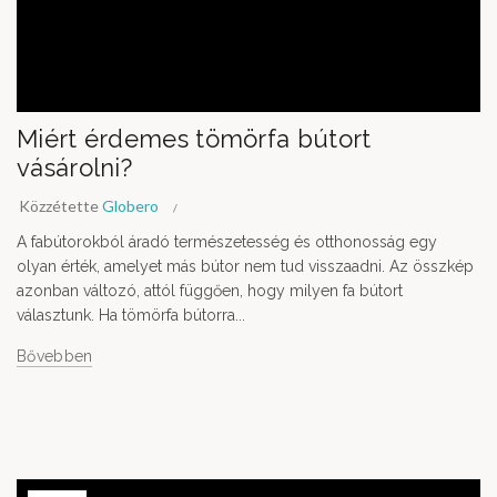
Miért érdemes tömörfa bútort
vásárolni?
Közzétette
Globero
A fabútorokból áradó természetesség és otthonosság egy
olyan érték, amelyet más bútor nem tud visszaadni. Az összkép
azonban változó, attól függően, hogy milyen fa bútort
választunk. Ha tömörfa bútorra...
Bővebben