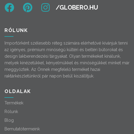
RÓLUNK
Importőrként szélesebb réteg számára elérhetővé kívánjuk tenni
az igényes, prémium minőségű kültéri és beltéri bútorokat és
design lakberendezési tárgyakat. Olyan termékeket kínálunk,
melyek kinézetükkel, kényelmükkel és minőségükkel minket már
meggyőztek. Az Önnek megfelelő terméket hazai
raktárkészletünkről pár napon belül kiszállítjuk.
OLDALAK
Termékek
Rólunk
Blog
Bemutatótermeink