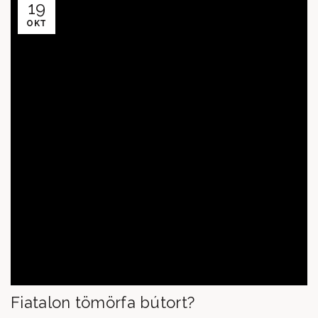
19
OKT
Fiatalon tömörfa bútort?