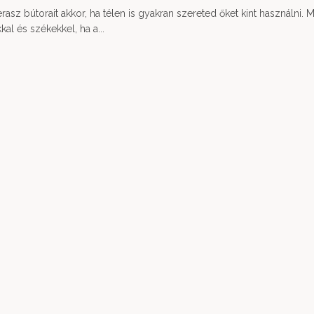
asz bútorait akkor, ha télen is gyakran szereted őket kint használni. 
kal és székekkel, ha a...