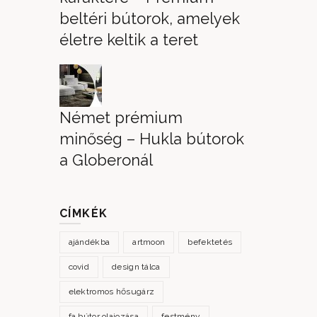
beltéri bútorok, amelyek
életre keltik a teret
Német prémium
minőség – Hukla bútorok
a Globeronál
CÍMKÉK
ajándékba
artmoon
befektetés
covid
design tálca
elektromos hősugárz
fa bútor olajozása
festmény