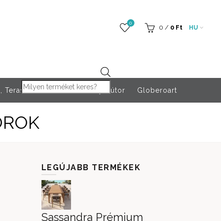
0
0
/
0
Ft
HU
Products search
 Teraszfűtés
Rendezvény bútor
Globeroart
OROK
LEGÚJABB TERMÉKEK
Sassandra Prémium