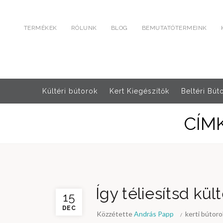
TERMÉKEK
RÓLUNK
BLOG
BEMUTATÓTERMEINK
Kültéri bútorok
Kert Kiegészítők
Beltéri Bút
CÍM
Így téliesítsd kül
15
DEC
Közzétette
András Papp
kerti bútoro