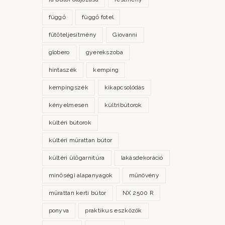
függő
függő fotel
fűtőteljesítmény
Giovanni
globero
gyerekszoba
hintaszék
kemping
kempingszék
kikapcsolódás
kényelmesen
kültribútorok
kültéri bútorok
kültéri műrattan bútor
kültéri ülőgarnitúra
lakásdekoráció
minőségi alapanyagok
műnövény
műrattan kerti bútor
NX 2500 R
ponyva
praktikus eszközök