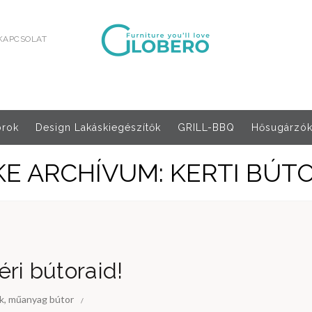
KAPCSOLAT
orok
Design Lakáskiegészítők
GRILL-BBQ
Hősugárzók,
KE ARCHÍVUM: KERTI BÚT
téri bútoraid!
k
,
műanyag bútor