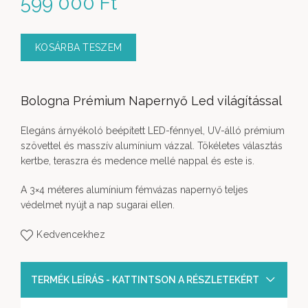
599 000
Ft
KOSÁRBA TESZEM
Bologna Prémium Napernyő Led világítással
Elegáns árnyékoló beépített LED-fénnyel, UV-álló prémium
szövettel és masszív alumínium vázzal. Tökéletes választás
kertbe, teraszra és medence mellé nappal és este is.
A 3×4 méteres alumínium fémvázas napernyő teljes
védelmet nyújt a nap sugarai ellen.
Kedvencekhez
TERMÉK LEÍRÁS - KATTINTSON A RÉSZLETEKÉRT