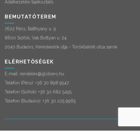
Adatkezelési tájékoztató
BEMUTATÓTEREM
7622 Pécs, Batthyány u. 9.
8600 Siófok, Vak Bottyán u. 24.
2040 Budaörs, Kereskedők útja - Törökbálinti utca sarok
ELÉRHETŐSÉGEK
E-mail:
rendeles@globero.hu
Telefon (Pécs):
+36 30 898 9547
Telefon (Siófok):
+36 30 682 5495
Telefon (Budaörs):
+36 30 225 9965
© 2026
Globero
. Minden jog fenntartva