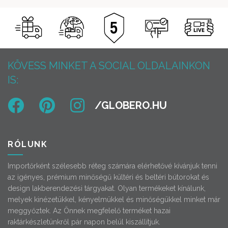
KÖVESS MINKET A SOCIAL OLDALAINKON
IS:
RÓLUNK
Importőrként szélesebb réteg számára elérhetővé kívánjuk tenni
az igényes, prémium minőségű kültéri és beltéri bútorokat és
design lakberendezési tárgyakat. Olyan termékeket kínálunk,
melyek kinézetükkel, kényelmükkel és minőségükkel minket már
meggyőztek. Az Önnek megfelelő terméket hazai
raktárkészletünkről pár napon belül kiszállítjuk.