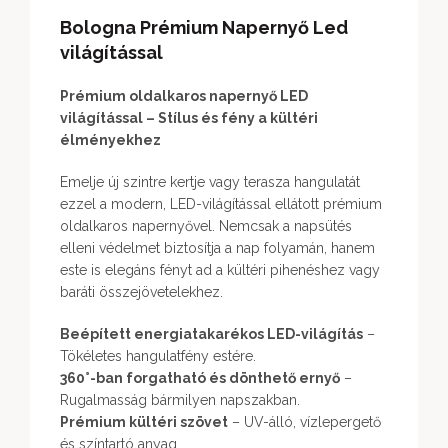
Bologna Prémium Napernyő Led
világítással
Prémium oldalkaros napernyő LED
világítással – Stílus és fény a kültéri
élményekhez
Emelje új szintre kertje vagy terasza hangulatát
ezzel a modern, LED-világítással ellátott prémium
oldalkaros napernyővel. Nemcsak a napsütés
elleni védelmet biztosítja a nap folyamán, hanem
este is elegáns fényt ad a kültéri pihenéshez vagy
baráti összejövetelekhez.
Beépített energiatakarékos LED-világítás
–
Tökéletes hangulatfény estére.
360°-ban forgatható és dönthető ernyő
–
Rugalmasság bármilyen napszakban.
Prémium kültéri szövet
– UV-álló, vízlepergető
és színtartó anyag.