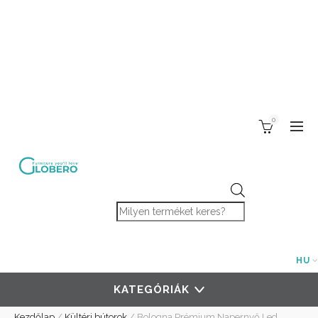
0
Products search
HU
KATEGÓRIÁK
Kezdőlap
/
Kültéri bútorok
/
Bologna Prémium Napernyő Led