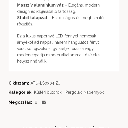
Masszív alumínium váz
– Elegáns, modern
design és időjárásálló tartósság.
Stabil talapzat
– Biztonságos és megbízható
rögzítés.
Ez a luxus napernyő LED-fénnyel nemcsak
árnyékot ad nappal, hanem hangulatos fényt
varázsol éjszaka – így kertje, terasza vagy
medencepartja minden alkalommal tökéletes
helyszínné válik.
Cikkszám:
ATU-LS0304 ZJ
Kategóriák:
Kültéri bútorok
,
Pergolák, Napernyők
Megosztás