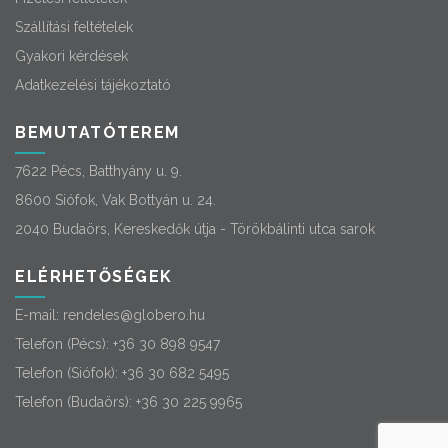
Szállítási feltételek
Gyakori kérdések
Adatkezelési tájékoztató
BEMUTATÓTEREM
7622 Pécs, Batthyány u. 9.
8600 Siófok, Vak Bottyán u. 24.
2040 Budaörs, Kereskedők útja - Törökbálinti utca sarok
ELÉRHETŐSÉGEK
E-mail:
rendeles@globero.hu
Telefon (Pécs):
+36 30 898 9547
Telefon (Siófok):
+36 30 682 5495
Telefon (Budaörs):
+36 30 225 9965