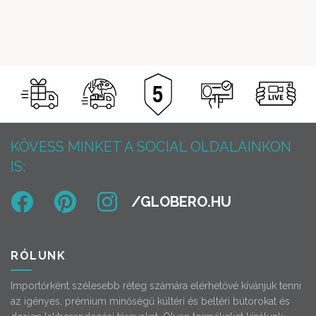
KÖVESS MINKET A SOCIAL OLDALAINKON
IS:
RÓLUNK
Importőrként szélesebb réteg számára elérhetővé kívánjuk tenni
az igényes, prémium minőségű kültéri és beltéri bútorokat és