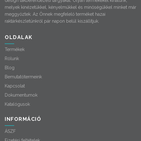
design lakberendezési tárgyakat. Olyan termékeket kínálunk,
melyek kinézetükkel, kényelmükkel és minőségükkel minket már
meggyőztek. Az Önnek megfelelő terméket hazai
raktárkészletünkről pár napon belül kiszállítjuk.
OLDALAK
Termékek
Rólunk
Blog
Bemutatótermeink
Kapcsolat
Dokumentumok
Katalógusok
INFORMÁCIÓ
ÁSZF
Fizetési feltételek