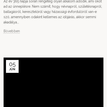
Az év 365 napja során rengeteg olyan alkalom adódik, ami okot
ad az ünneplésre. Nem számít, hogy névnapról, születésnapról,
ballagásról, keresztelőről vagy házassági évfordulóról van-e
szó, amennyiben odakint kellemes az időjárás, akkor semmi
akadálya...
Bővebben
05
JÚN