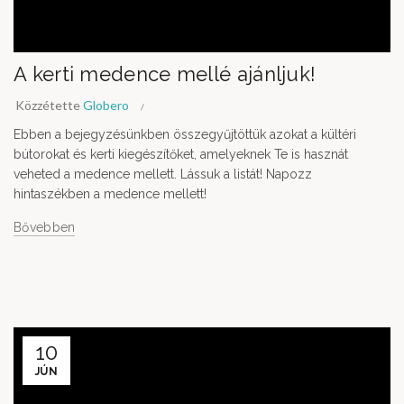
A kerti medence mellé ajánljuk!
Közzétette
Globero
Ebben a bejegyzésünkben összegyűjtöttük azokat a kültéri
bútorokat és kerti kiegészítőket, amelyeknek Te is hasznát
veheted a medence mellett. Lássuk a listát! Napozz
hintaszékben a medence mellett!
Bővebben
10
JÚN