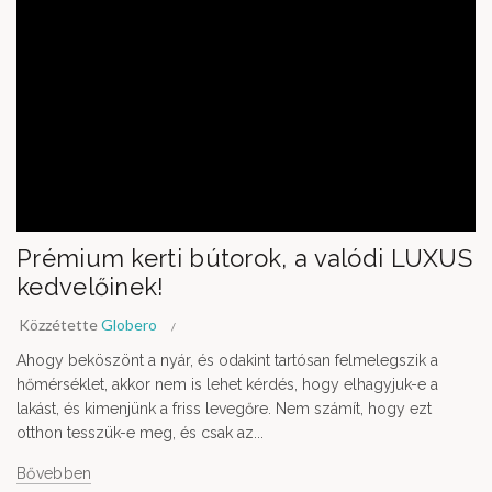
Prémium kerti bútorok, a valódi LUXUS
kedvelőinek!
Közzétette
Globero
Ahogy beköszönt a nyár, és odakint tartósan felmelegszik a
hőmérséklet, akkor nem is lehet kérdés, hogy elhagyjuk-e a
lakást, és kimenjünk a friss levegőre. Nem számít, hogy ezt
otthon tesszük-e meg, és csak az...
Bővebben