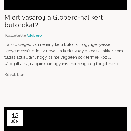
Miért vásárolj a Globero-nál kerti
bútorokat?
Közzétette
Globero
Ha szükséged van néhány kerti bútorra, hogy igényessé,
kényelmessé tedd az udvart, a kertet vagy a teraszt, akkor nem
túlzás azt állítani, hogy szinte végtelen sok termék közül
válogathatsz, napjainkban ugyanis már rengeteg forgalmazó...
Bővebben
12
JÚN