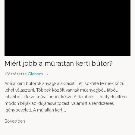
Miért jobb a műrattan kerti bútor?
Közzétette
Globero
Ami a kerti bútorok anyagkialakítását illeti sokféle termék közül
lehet választani. Többek között vannak műanyagból, fából,
rattanból, illetve műrattanból készülő darabok is, melyek eltérő
módon bírják az időjárásváltozást, valamint a rendszeres
igénybevételt. A műrattan kerti...
Bővebben