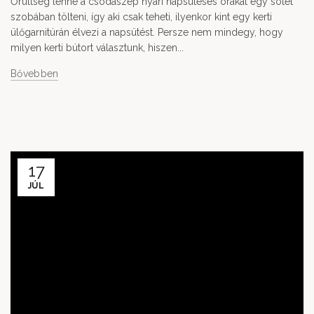
Őrültség lenne a csodaszép nyári napsütéses órákat egy sötét
szobában tölteni, így aki csak teheti, ilyenkor kint egy kerti
ülőgarnitúrán élvezi a napsütést. Persze nem mindegy, hogy
milyen kerti bútort választunk, hiszen...
Bővebben
17
JÚL