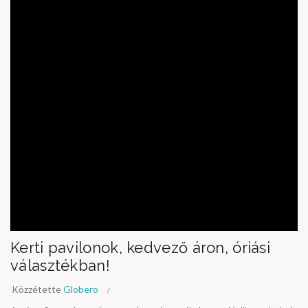
Kerti pavilonok, kedvező áron, óriási
választékban!
Közzétette
Globero