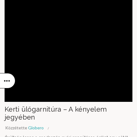
Kerti ülőgarnitúra – A kényelem
jegyében
Közzétette
Globero