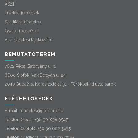
ÁSZF
Fizetési feltételek
Szállítási feltételek
Gyakori kérdések
Adatkezelési tájékoztató
BEMUTATÓTEREM
7622 Pécs, Batthyány u. 9.
8600 Siófok, Vak Bottyán u. 24.
2040 Budaörs, Kereskedők útja - Törökbálinti utca sarok
ELÉRHETŐSÉGEK
E-mail:
rendeles@globero.hu
Telefon (Pécs):
+36 30 898 9547
Telefon (Siófok):
+36 30 682 5495
Telefon (Budaörs):
+36 30 225 9965