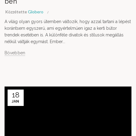
ben
Közzétette
Globero
A világ olyan gyors ütemben változik, hogy azzal tartani a lépést
korántsem egyszerű, ami egyértelműen igaz a kerti bútor
trendek esetében is. A különféle divatok és stílusok megállás
nélkül váltják egymást. Ember...
Bővebben
18
JAN