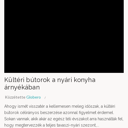
Kültéri bútorok a nyári konyha
árnyékában
Közzétette
Globero
Ahogy ismét visszatér a kellemesen meleg időszak, a kültéri
bútorok célirányos beszerzése azonnal figyelmet érdemel.
Sokan vannak, akik akár az egész téli évszakot arra használták fel,
hogy megtervezzék a teljes tavaszi-nyári szezont,...