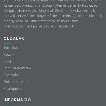
Importőrként szélesebb réteg számára elérhetővé kívánjuk tenni
az igényes, prémium minőségű kültéri és beltéri bútorokat és
design lakberendezési tárgyakat. Olyan termékeket kínálunk,
melyek kinézetükkel, kényelmükkel és minőségükkel minket már
meggyőztek. Az Önnek megfelelő terméket hazai
raktárkészletünkről pár napon belül kiszállítjuk.
OLDALAK
Termékek
Rólunk
Blog
Bemutatótermeink
Kapcsolat
Dokumentumok
Katalógusok
INFORMÁCIÓ