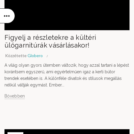
Figyelj a részletekre a kültéri
ülőgarnitúrák vásárlásakor!
Közzétette
Globero
A világ olyan gyors ütemben változik, hogy azzal tartani a lépést
korántsem egyszerű, ami egyértelműen igaz a kerti bútor
trendek esetében is. A különféle divatok és stílusok megállás
nélkül váltják egymást. Ember...
Bővebben