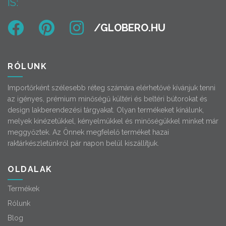
IS:
RÓLUNK
Importőrként szélesebb réteg számára elérhetővé kívánjuk tenni
az igényes, prémium minőségű kültéri és beltéri bútorokat és
design lakberendezési tárgyakat. Olyan termékeket kínálunk,
melyek kinézetükkel, kényelmükkel és minőségükkel minket már
meggyőztek. Az Önnek megfelelő terméket hazai
raktárkészletünkről pár napon belül kiszállítjuk.
OLDALAK
Termékek
Rólunk
Blog