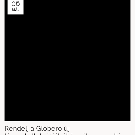
06
MÁJ
Rendelj a Globero új