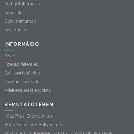
Bemutatótermeink
Kapcsolat
Dokumentumok
Katalógusok
INFORMÁCIÓ
ÁSZF
Fizetési feltételek
Szállítási feltételek
Gyakori kérdések
Adatkezelési tájékoztató
BEMUTATÓTEREM
7622 Pécs, Batthyány u. 9.
8600 Siófok, Vak Bottyán u. 24.
2040 Budaörs, Kereskedők útja - Törökbálinti utca sarok