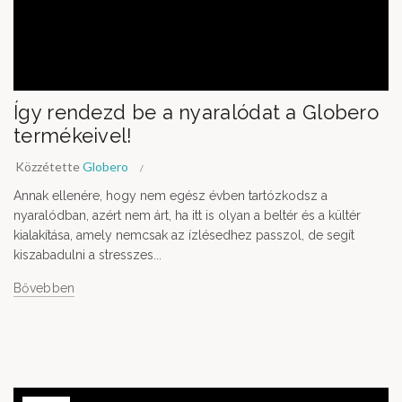
Így rendezd be a nyaralódat a Globero
termékeivel!
Közzétette
Globero
Annak ellenére, hogy nem egész évben tartózkodsz a
nyaralódban, azért nem árt, ha itt is olyan a beltér és a kültér
kialakítása, amely nemcsak az ízlésedhez passzol, de segít
kiszabadulni a stresszes...
Bővebben