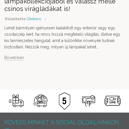
lámpakollekciójából és válassz mellé
csinos virágládákat is!
Közzétette
Globero
Lehet bármilyen igényesen kialakított egy enteriőr vagy egy
csodaszép kert, ha nincs hozzá megfelelő világítás, illetve egy
kis természetes hangulat, amit a különféle növények tudnak
biztosítani. Nézzük meg, milyen új lámpákat lehet...
Bővebben
KÖVESS MINKET A SOCIAL OLDALAINKON