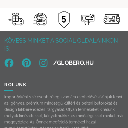
KÖVESS MINKET A SOCIAL OLDALAINKON
IS:
RÓLUNK
Importőrként szélesebb réteg számára elérhetővé kívánjuk tenni
az igényes, prémium minőségű kültéri és beltéri bútorokat és
design lakberendezési tárgyakat. Olyan termékeket kínálunk,
melyek kinézetükkel, kényelmükkel és minőségükkel minket már
meggyőztek. Az Önnek megfelelő terméket hazai