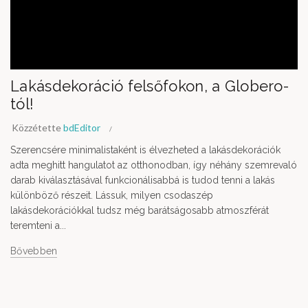
Lakásdekoráció felsőfokon, a Globero-
tól!
Közzétette
bdEditor
Szerencsére minimalistaként is élvezheted a lakásdekorációk
adta meghitt hangulatot az otthonodban, így néhány szemrevaló
darab kiválasztásával funkcionálisabbá is tudod tenni a lakás
különböző részeit. Lássuk, milyen csodaszép
lakásdekorációkkal tudsz még barátságosabb atmoszférát
teremteni a...
Bővebben