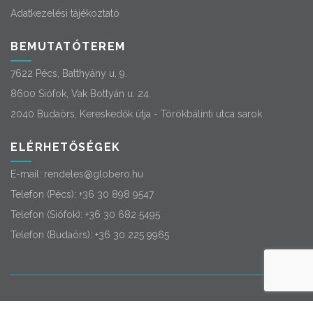
Adatkezelési tájékoztató
BEMUTATÓTEREM
7622 Pécs, Batthyány u. 9.
8600 Siófok, Vak Bottyán u. 24.
2040 Budaörs, Kereskedők útja - Törökbálinti utca sarok
ELÉRHETŐSÉGEK
E-mail:
rendeles@globero.hu
Telefon (Pécs):
+36 30 898 9547
Telefon (Siófok):
+36 30 682 5495
Telefon (Budaörs):
+36 30 225 9965
© 2026
Globero
. Minden jog fenntartva