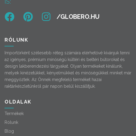
IS:
RÓLUNK
Importőrként szélesebb réteg számára elérhetővé kívánjuk tenni
az igényes, prémium minőségű kültéri és beltéri bútorokat és
design lakberendezési tárgyakat. Olyan termékeket kínálunk,
melyek kinézetükkel, kényelmükkel és minőségükkel minket már
meggyőztek. Az Önnek megfelelő terméket hazai
raktárkészletünkről pár napon belül kiszállítjuk.
OLDALAK
Termékek
Rólunk
Blog