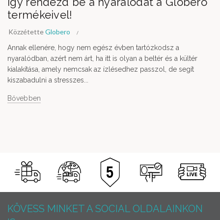
Így rendezd be a nyaralódat a Globero
termékeivel!
Közzétette
Globero
Annak ellenére, hogy nem egész évben tartózkodsz a
nyaralódban, azért nem árt, ha itt is olyan a beltér és a kültér
kialakítása, amely nemcsak az ízlésedhez passzol, de segít
kiszabadulni a stresszes...
Bővebben
KÖVESS MINKET A SOCIAL OLDALAINKON