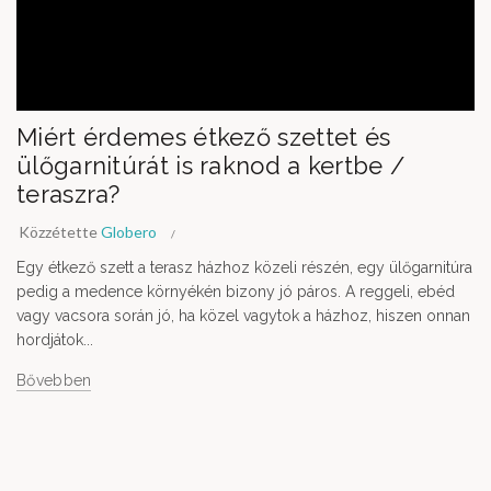
Miért érdemes étkező szettet és
ülőgarnitúrát is raknod a kertbe /
teraszra?
Közzétette
Globero
Egy étkező szett a terasz házhoz közeli részén, egy ülőgarnitúra
pedig a medence környékén bizony jó páros. A reggeli, ebéd
vagy vacsora során jó, ha közel vagytok a házhoz, hiszen onnan
hordjátok...
Bővebben