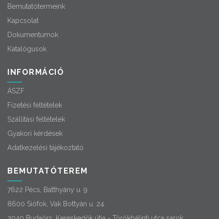
Bemutatótermeink
Kapcsolat
Dokumentumok
Katalógusok
INFORMÁCIÓ
ÁSZF
Fizetési feltételek
Szállítási feltételek
Gyakori kérdések
Adatkezelési tájékoztató
BEMUTATÓTEREM
7622 Pécs, Batthyány u. 9.
8600 Siófok, Vak Bottyán u. 24.
2040 Budaörs, Kereskedők útja - Törökbálinti utca sarok