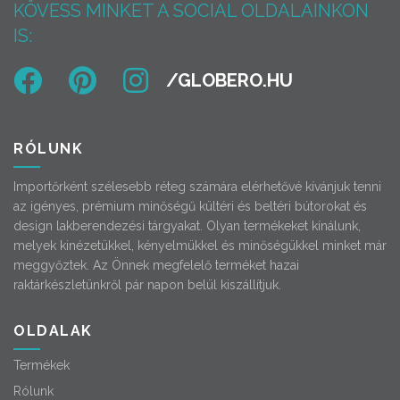
KÖVESS MINKET A SOCIAL OLDALAINKON
IS:
RÓLUNK
Importőrként szélesebb réteg számára elérhetővé kívánjuk tenni
az igényes, prémium minőségű kültéri és beltéri bútorokat és
design lakberendezési tárgyakat. Olyan termékeket kínálunk,
melyek kinézetükkel, kényelmükkel és minőségükkel minket már
meggyőztek. Az Önnek megfelelő terméket hazai
raktárkészletünkről pár napon belül kiszállítjuk.
OLDALAK
Termékek
Rólunk