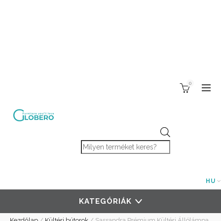
0
Products search
HU
KATEGÓRIÁK
Kezdőlap
/
Kültéri bútorok
/
Sassandra Prémium Kültéri Állólámpa