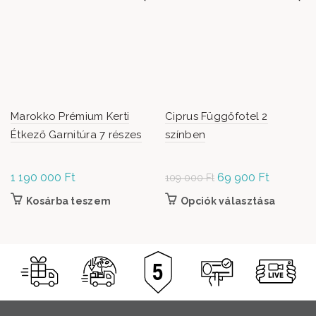
Marokko Prémium Kerti
Ciprus Függőfotel 2
Étkező Garnitúra 7 részes
színben
1 190 000
Ft
Original
69 900
Ft
Current
109 000
Ft
price was:
price is:
Kosárba teszem
Opciók választása
Ennek a
109
69
termékn
000 Ft.
900 Ft.
több vari
van. A
változato
terméko
választha