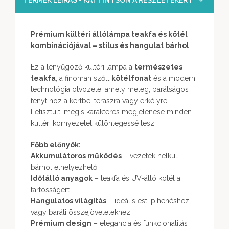
TERMÉK LEÍRÁS - KATTINTSON A RÉSZLETEKÉRT
Prémium kültéri állólámpa teakfa és kötél
kombinációjával – stílus és hangulat bárhol
Ez a lenyűgöző kültéri lámpa a
természetes
teakfa
, a finoman szőtt
kötélfonat
és a modern
technológia ötvözete, amely meleg, barátságos
fényt hoz a kertbe, teraszra vagy erkélyre.
Letisztult, mégis karakteres megjelenése minden
kültéri környezetet különlegessé tesz.
Főbb előnyök:
Akkumulátoros működés
– vezeték nélkül,
bárhol elhelyezhető.
Időtálló anyagok
– teakfa és UV-álló kötél a
tartósságért.
Hangulatos világítás
– ideális esti pihenéshez
vagy baráti összejövetelekhez.
Prémium design
– elegancia és funkcionalitás