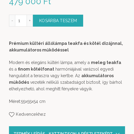
479 000
Ft
mium Kültéri Állólámpa S mennyiség
KOSÁRBA TESZEM
Prémium kültéri állólámpa teakfa és kötél dizájnnal,
akkumulátoros működéssel
Modern és elegáns kültéri lámpa, amely a
meleg teakfa
és a
finom kötélfonat
harmóniájával varázsol egyedi
hangulatot a teraszra vagy kertbe. Az
akkumulátoros
működés
vezeték nélküli szabadságot biztosít, így bárhol
elhelyezhető, ahol meghitt fényekre vágyik.
Méret:55x55x54 cm
Kedvencekhez