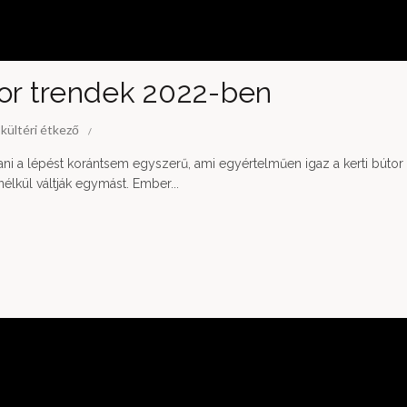
tor trendek 2022-ben
,
kültéri étkező
tani a lépést korántsem egyszerű, ami egyértelműen igaz a kerti bútor
nélkül váltják egymást. Ember...