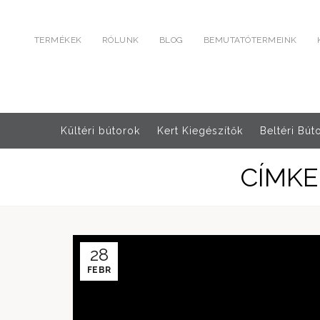
TERMÉKEK
RÓLUNK
BLOG
BEMUTATÓTERMEINK
Kültéri bútorok
Kert Kiegészítők
Beltéri Bút
CÍMKE
28
FEBR