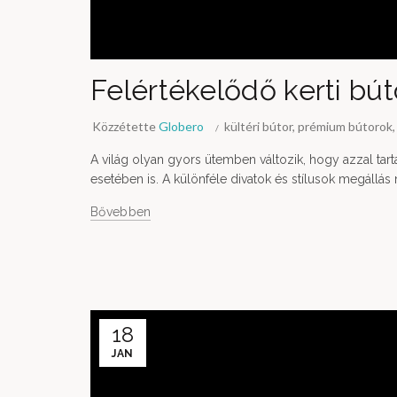
Felértékelődő kerti bú
Közzétette
Globero
kültéri bútor
,
prémium bútorok
A világ olyan gyors ütemben változik, hogy azzal tar
esetében is. A különféle divatok és stílusok megállás 
Bővebben
18
JAN