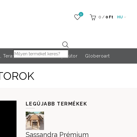
0
0
/
0
Ft
HU
Products search
 Teraszfűtés
Rendezvény bútor
Globeroart
ÚTOROK
LEGÚJABB TERMÉKEK
Sassandra Prémium