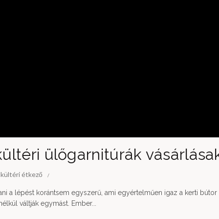
kültéri ülőgarnitúrák vásárlása
,
kültéri étkező
tani a lépést korántsem egyszerű, ami egyértelműen igaz a kerti bútor
nélkül váltják egymást. Ember...