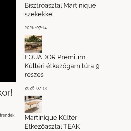
Bisztróasztal Martinique
székekkel
2026-07-14
EQUADOR Prémium
Kültéri étkezőgarnitúra 9
részes
2026-07-13
kor!
 trendek
Martinique Kültéri
Étkezőasztal TEAK