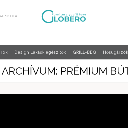
KAPCSOLAT
orok
Design Lakáskiegészítők
GRILL-BBQ
Hősugárzók,
 ARCHÍVUM: PRÉMIUM B