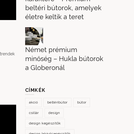
beltéri bútorok, amelyek
életre keltik a teret
Német prémium
 trendek
minőség – Hukla bútorok
a Globeronál
CÍMKÉK
akció
beltéribútor
bútor
csillár
design
design kegészítők
design lakáskiegészítők