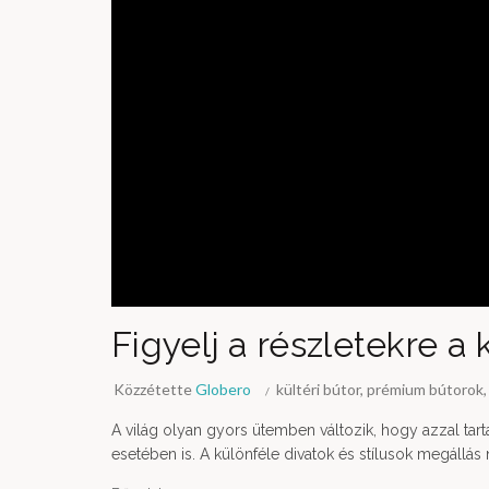
Figyelj a részletekre a 
Közzétette
Globero
kültéri bútor
,
prémium bútorok
A világ olyan gyors ütemben változik, hogy azzal tar
esetében is. A különféle divatok és stílusok megállás 