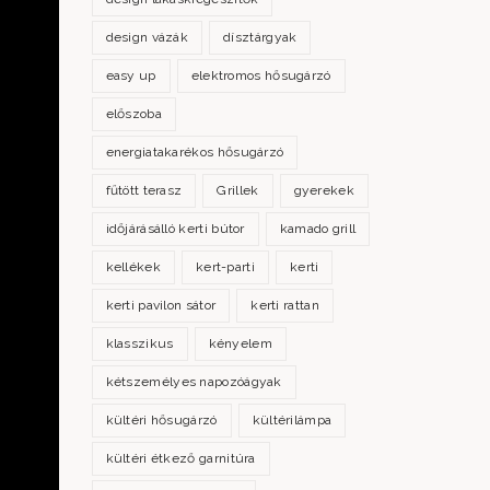
design vázák
dísztárgyak
easy up
elektromos hősugárzó
előszoba
energiatakarékos hősugárzó
fűtött terasz
Grillek
gyerekek
időjárásálló kerti bútor
kamado grill
kellékek
kert-parti
kerti
kerti pavilon sátor
kerti rattan
klasszikus
kényelem
kétszemélyes napozóágyak
kültéri hősugárzó
kültérilámpa
kültéri étkező garnitúra