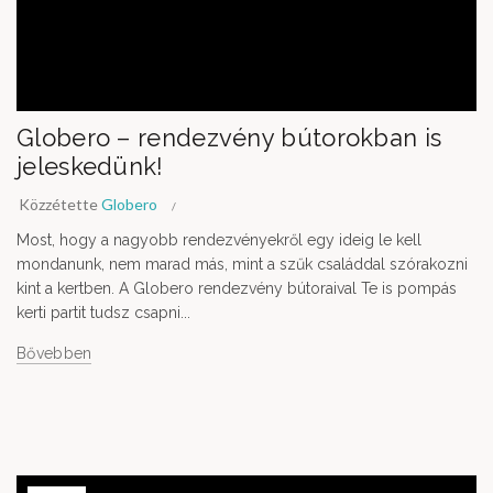
Globero – rendezvény bútorokban is
jeleskedünk!
Közzétette
Globero
Most, hogy a nagyobb rendezvényekről egy ideig le kell
mondanunk, nem marad más, mint a szűk családdal szórakozni
kint a kertben. A Globero rendezvény bútoraival Te is pompás
kerti partit tudsz csapni...
Bővebben