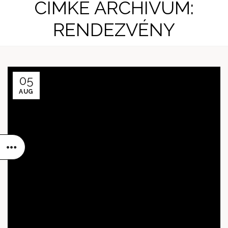
CÍMKE ARCHÍVUM:
RENDEZVÉNY
05
AUG