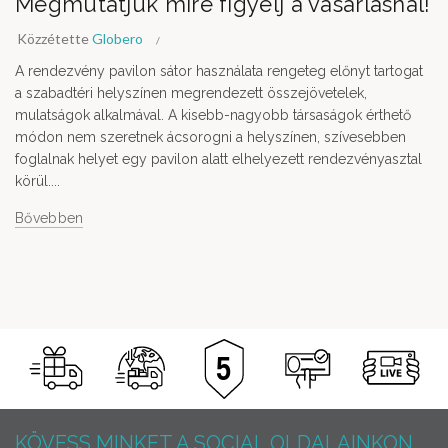
Megmutatjuk mire figyelj a vásárlásnál!
Közzétette
Globero
A rendezvény pavilon sátor használata rengeteg előnyt tartogat
a szabadtéri helyszínen megrendezett összejövetelek,
mulatságok alkalmával. A kisebb-nagyobb társaságok érthető
módon nem szeretnek ácsorogni a helyszínen, szívesebben
foglalnak helyet egy pavilon alatt elhelyezett rendezvényasztal
körül....
Bővebben
KÖVESS MINKET A SOCIAL OLDALAINKON