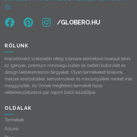
IS:
RÓLUNK
Importőrként szélesebb réteg számára elérhetővé kívánjuk tenni
az igényes, prémium minőségű kültéri és beltéri bútorokat és
design lakberendezési tárgyakat. Olyan termékeket kínálunk,
melyek kinézetükkel, kényelmükkel és minőségükkel minket már
meggyőztek. Az Önnek megfelelő terméket hazai
raktárkészletünkről pár napon belül kiszállítjuk.
OLDALAK
Termékek
Rólunk