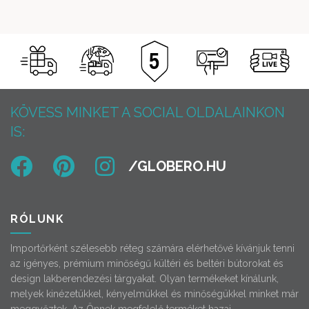
KÖVESS MINKET A SOCIAL OLDALAINKON
IS:
RÓLUNK
Importőrként szélesebb réteg számára elérhetővé kívánjuk tenni
az igényes, prémium minőségű kültéri és beltéri bútorokat és
design lakberendezési tárgyakat. Olyan termékeket kínálunk,
melyek kinézetükkel, kényelmükkel és minőségükkel minket már