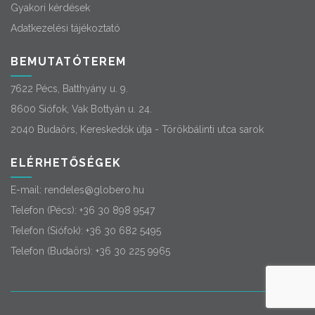
Gyakori kérdések
Adatkezelési tájékoztató
BEMUTATÓTEREM
7622 Pécs, Batthyány u. 9.
8600 Siófok, Vak Bottyán u. 24.
2040 Budaörs, Kereskedők útja - Törökbálinti utca sarok
ELÉRHETŐSÉGEK
E-mail:
rendeles@globero.hu
Telefon (Pécs):
+36 30 898 9547
Telefon (Siófok):
+36 30 682 5495
Telefon (Budaörs):
+36 30 225 9965