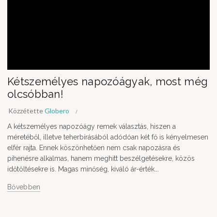
Kétszemélyes napozóágyak, most még
olcsóbban!
Közzétette
Globero
A kétszemélyes napozóágy remek választás, hiszen a
méretéből, illetve teherbírásából adódóan két fő is kényelmesen
elfér rajta. Ennek köszönhetően nem csak napozásra és
pihenésre alkalmas, hanem meghitt beszélgetésekre, közös
időtöltésekre is. Magas minőség, kiváló ár-érték...
Bővebben