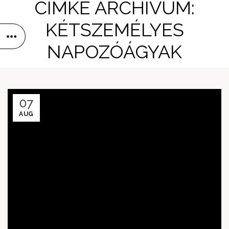
CÍMKE ARCHÍVUM:
KÉTSZEMÉLYES
NAPOZÓÁGYAK
07
AUG