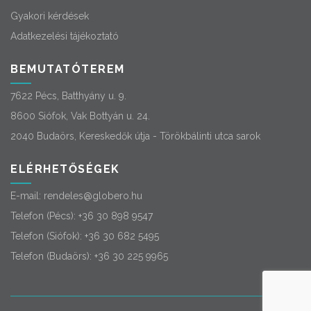
Gyakori kérdések
Adatkezelési tájékoztató
BEMUTATÓTEREM
7622 Pécs, Batthyány u. 9.
8600 Siófok, Vak Bottyán u. 24.
2040 Budaörs, Kereskedők útja - Törökbálinti utca sarok
ELÉRHETŐSÉGEK
E-mail:
rendeles@globero.hu
Telefon (Pécs):
+36 30 898 9547
Telefon (Siófok):
+36 30 682 5495
Telefon (Budaörs):
+36 30 225 9965