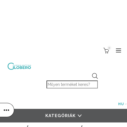
0
Products search
HU
KATEGÓRIÁK