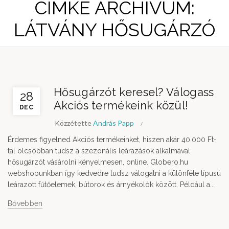
CÍMKE ARCHÍVUM:
LÁTVÁNY HŐSUGÁRZÓ
Hősugárzót keresel? Válogass
28
Akciós termékeink közül!
DEC
Közzétette
András Papp
Érdemes figyelned Akciós termékeinket, hiszen akár 40.000 Ft-
tal olcsóbban tudsz a szezonális leárazások alkalmával
hősugárzót vásárolni kényelmesen, online. Globero.hu
webshopunkban így kedvedre tudsz válogatni a különféle típusú
leárazott fűtőelemek, bútorok és árnyékolók között. Például a...
Bővebben