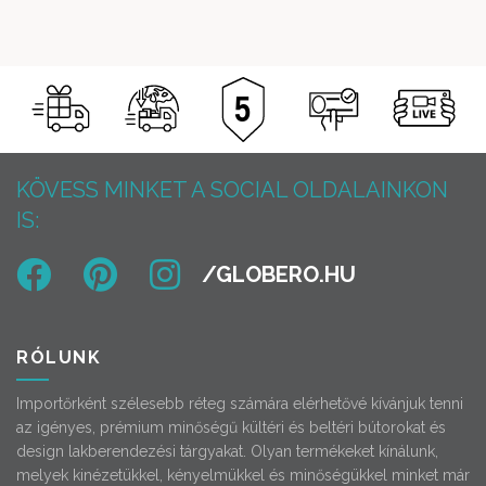
KÖVESS MINKET A SOCIAL OLDALAINKON
IS:
RÓLUNK
Importőrként szélesebb réteg számára elérhetővé kívánjuk tenni
az igényes, prémium minőségű kültéri és beltéri bútorokat és
design lakberendezési tárgyakat. Olyan termékeket kínálunk,
melyek kinézetükkel, kényelmükkel és minőségükkel minket már