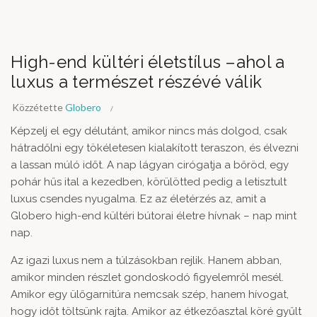
High-end kültéri életstílus –ahol a
luxus a természet részévé válik
Közzétette
Globero
Képzelj el egy délutánt, amikor nincs más dolgod, csak
hátradőlni egy tökéletesen kialakított teraszon, és élvezni
a lassan múló időt. A nap lágyan cirógatja a bőröd, egy
pohár hűs ital a kezedben, körülötted pedig a letisztult
luxus csendes nyugalma. Ez az életérzés az, amit a
Globero high-end kültéri bútorai életre hívnak – nap mint
nap.
Az igazi luxus nem a túlzásokban rejlik. Hanem abban,
amikor minden részlet gondoskodó figyelemről mesél.
Amikor egy ülőgarnitúra nemcsak szép, hanem hívogat,
hogy időt töltsünk rajta. Amikor az étkezőasztal köré gyűlt