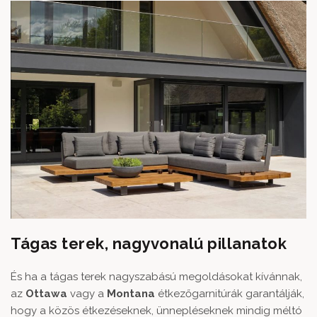
Tágas terek, nagyvonalú pillanatok
És ha a tágas terek nagyszabású megoldásokat kívánnak,
az
Ottawa
vagy a
Montana
étkezőgarnitúrák garantálják,
hogy a közös étkezéseknek, ünnepléseknek mindig méltó