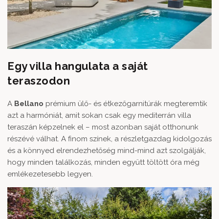
Egy villa hangulata a saját
teraszodon
A
Bellano
prémium ülő- és étkezőgarnitúrák megteremtik
azt a harmóniát, amit sokan csak egy mediterrán villa
teraszán képzelnek el – most azonban saját otthonunk
részévé válhat. A finom színek, a részletgazdag kidolgozás
és a könnyed elrendezhetőség mind-mind azt szolgálják,
hogy minden találkozás, minden együtt töltött óra még
emlékezetesebb legyen.