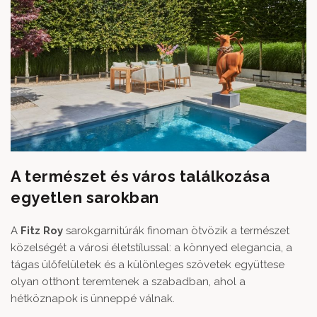
A természet és város találkozása
egyetlen sarokban
A
Fitz Roy
sarokgarnitúrák finoman ötvözik a természet
közelségét a városi életstílussal: a könnyed elegancia, a
tágas ülőfelületek és a különleges szövetek együttese
olyan otthont teremtenek a szabadban, ahol a
hétköznapok is ünneppé válnak.