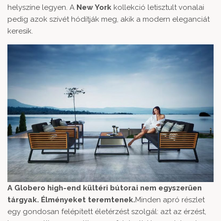
helyszíne legyen. A
New York
kollekció letisztult vonalai
pedig azok szívét hódítják meg, akik a modern eleganciát
keresik.
A Globero high-end kültéri bútorai nem egyszerűen
tárgyak. Élményeket teremtenek.
Minden apró részlet
egy gondosan felépített életérzést szolgál: azt az érzést,