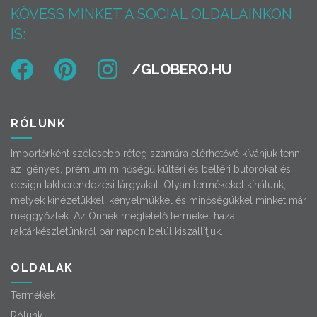
KÖVESS MINKET A SOCIAL OLDALAINKON
IS:
RÓLUNK
Importőrként szélesebb réteg számára elérhetővé kívánjuk tenni
az igényes, prémium minőségű kültéri és beltéri bútorokat és
design lakberendezési tárgyakat. Olyan termékeket kínálunk,
melyek kinézetükkel, kényelmükkel és minőségükkel minket már
meggyőztek. Az Önnek megfelelő terméket hazai
raktárkészletünkről pár napon belül kiszállítjuk.
OLDALAK
Termékek
Rólunk