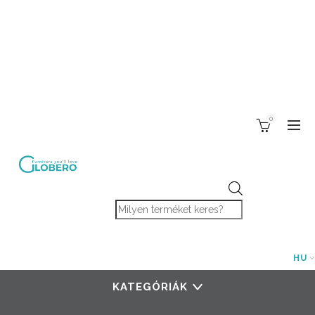
0
Products search
HU
KATEGÓRIÁK