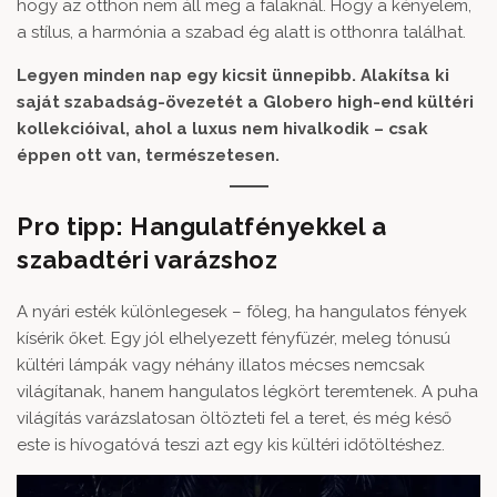
hogy az otthon nem áll meg a falaknál. Hogy a kényelem,
a stílus, a harmónia a szabad ég alatt is otthonra találhat.
Legyen minden nap egy kicsit ünnepibb. Alakítsa ki
saját szabadság-övezetét a Globero high-end kültéri
kollekcióival, ahol a luxus nem hivalkodik – csak
éppen ott van, természetesen.
Pro tipp: Hangulatfényekkel a
szabadtéri varázshoz
A nyári esték különlegesek – főleg, ha hangulatos fények
kísérik őket. Egy jól elhelyezett fényfüzér, meleg tónusú
kültéri lámpák vagy néhány illatos mécses nemcsak
világítanak, hanem hangulatos légkört teremtenek. A puha
világítás varázslatosan öltözteti fel a teret, és még késő
este is hívogatóvá teszi azt egy kis kültéri időtöltéshez.