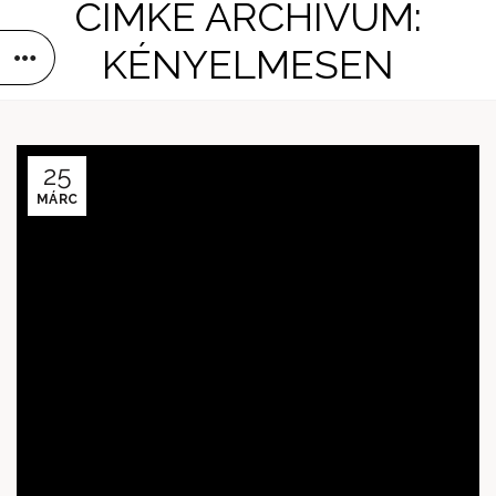
CÍMKE ARCHÍVUM:
KÉNYELMESEN
25
MÁRC