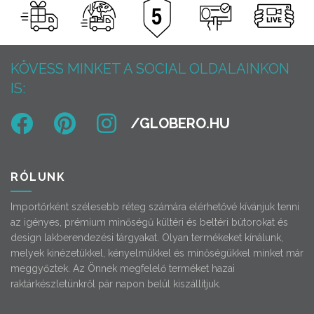
KÖVESS MINKET A SOCIAL OLDALAINKON
IS:
RÓLUNK
Importőrként szélesebb réteg számára elérhetővé kívánjuk tenni
az igényes, prémium minőségű kültéri és beltéri bútorokat és
design lakberendezési tárgyakat. Olyan termékeket kínálunk,
melyek kinézetükkel, kényelmükkel és minőségükkel minket már
meggyőztek. Az Önnek megfelelő terméket hazai
raktárkészletünkről pár napon belül kiszállítjuk.