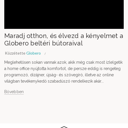
Maradj otthon, és élvezd a kényelmet a
Globero beltéri bútoraival
Közzétette
Globero
Meglehetősen sokan vannak azok, akik még csak most ízlelgetik
a home office nyújtotta komfortot, de persze eddig is rengeteg
programozó, dizájner, újság- és szövegíró, illetve az online
világban tevékenykedő szabadúszó rendelkezik akár...
Bővebben