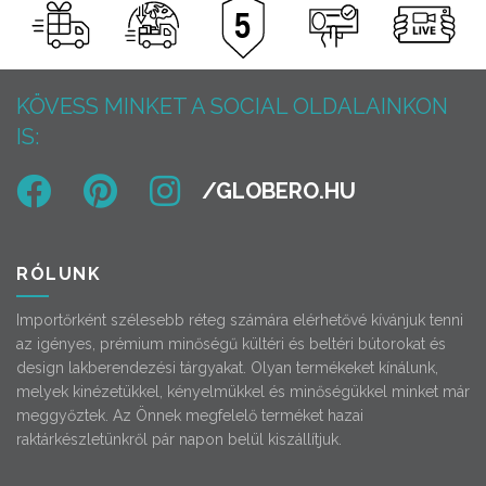
KÖVESS MINKET A SOCIAL OLDALAINKON
IS:
RÓLUNK
Importőrként szélesebb réteg számára elérhetővé kívánjuk tenni
az igényes, prémium minőségű kültéri és beltéri bútorokat és
design lakberendezési tárgyakat. Olyan termékeket kínálunk,
melyek kinézetükkel, kényelmükkel és minőségükkel minket már
meggyőztek. Az Önnek megfelelő terméket hazai
raktárkészletünkről pár napon belül kiszállítjuk.