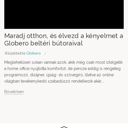
Maradj otthon, és élvezd a kényelmet a
Globero beltéri bútoraival
Közzétette
Globero
Meglehetősen sokan vannak azok, akik még csak most ízlelgetik
a home office nyújtotta komfortot, de persze eddig is rengeteg
programozó, dizájner, újság- és szövegíró, illetve az online
világban tevékenykedő szabadúszó rendelkezik akár...
Bővebben