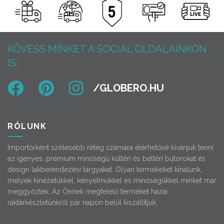
KÖVESS MINKET A SOCIAL OLDALAINKON
IS:
RÓLUNK
Importőrként szélesebb réteg számára elérhetővé kívánjuk tenni
az igényes, prémium minőségű kültéri és beltéri bútorokat és
design lakberendezési tárgyakat. Olyan termékeket kínálunk,
melyek kinézetükkel, kényelmükkel és minőségükkel minket már
meggyőztek. Az Önnek megfelelő terméket hazai
raktárkészletünkről pár napon belül kiszállítjuk.