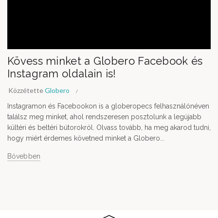
Kövess minket a Globero Facebook és
Instagram oldalain is!
Közzétette
Globero
Instagramon és Facebookon is a globeropecs felhasználónéven
találsz meg minket, ahol rendszeresen posztolunk a legújabb
kültéri és beltéri bútorokról. Olvass tovább, ha meg akarod tudni,
hogy miért érdemes követned minket a Globero...
Bővebben