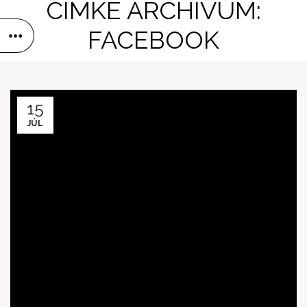
CÍMKE ARCHÍVUM:
FACEBOOK
15
JÚL