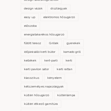
design vázák
dísztárgyak
easy up
elektromos hősugárzó
előszoba
energiatakarékos hősugárzó
fűtött terasz
Grillek
gyerekek
időjárásálló kerti bútor
kamado grill
kellékek
kert-parti
kerti
kerti pavilon sátor
kerti rattan
klasszikus
kényelem
kétszemélyes napozóágyak
kültéri hősugárzó
kültérilámpa
kültéri étkező garnitúra