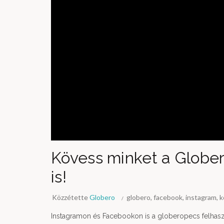
Kövess minket a Glober
is!
Közzétette
Globero
globero
,
facebook
,
instagram
,
k
Instagramon és Facebookon is a globeropecs felhasz