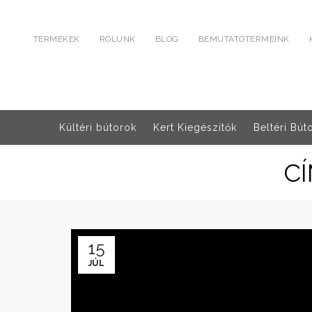
TERMÉKEK
RÓLUNK
BLOG
BEMUTATÓTERMEINK
Kültéri bútorok
Kert Kiegészítők
Beltéri Bút
C
15
JÚL