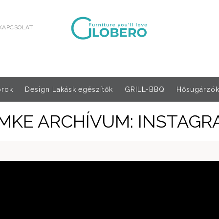
KAPCSOLAT
orok
Design Lakáskiegészítők
GRILL-BBQ
Hősugárzók,
ÍMKE ARCHÍVUM: INSTAGR