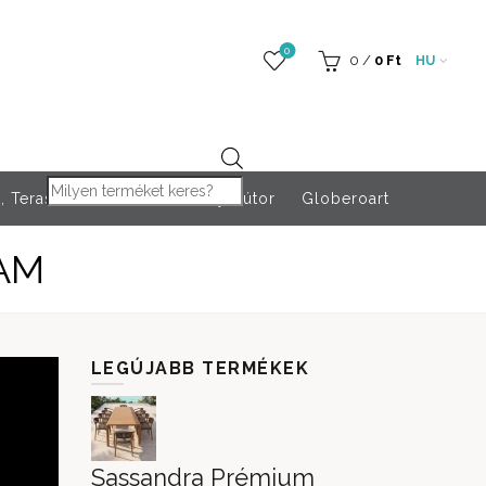
0
0
/
0
Ft
HU
Products search
 Teraszfűtés
Rendezvény bútor
Globeroart
AM
LEGÚJABB TERMÉKEK
Sassandra Prémium