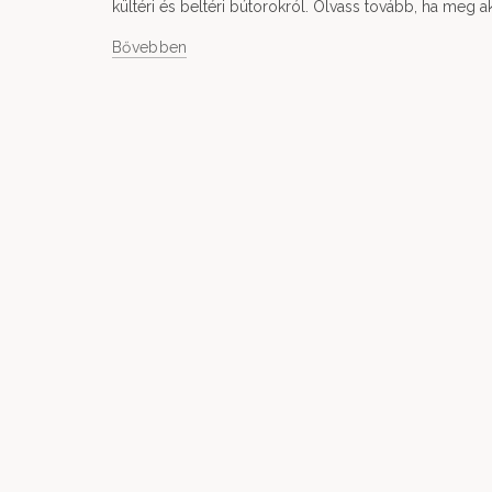
kültéri és beltéri bútorokról. Olvass tovább, ha meg
Bővebben