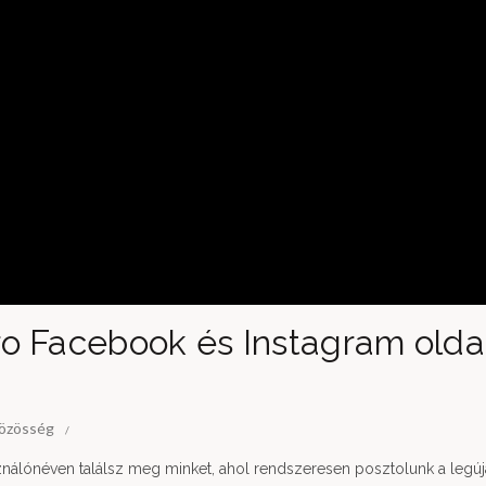
o Facebook és Instagram olda
özösség
nálónéven találsz meg minket, ahol rendszeresen posztolunk a legú