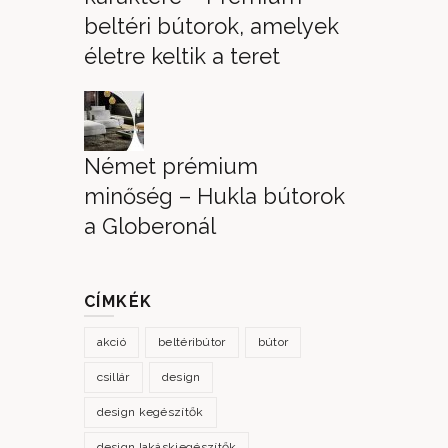
beltéri bútorok, amelyek
életre keltik a teret
Német prémium
minőség – Hukla bútorok
a Globeronál
CÍMKÉK
akció
beltéribútor
bútor
csillár
design
design kegészítők
design lakáskiegészítők