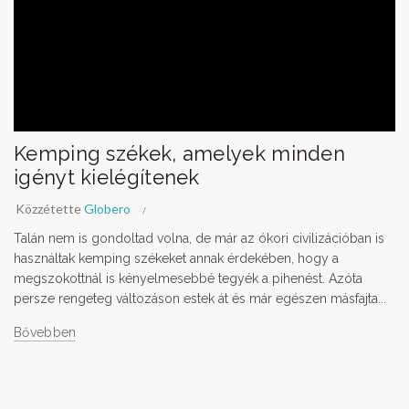
Kemping székek, amelyek minden
igényt kielégítenek
Közzétette
Globero
Talán nem is gondoltad volna, de már az ókori civilizációban is
használtak kemping székeket annak érdekében, hogy a
megszokottnál is kényelmesebbé tegyék a pihenést. Azóta
persze rengeteg változáson estek át és már egészen másfajta...
Bővebben