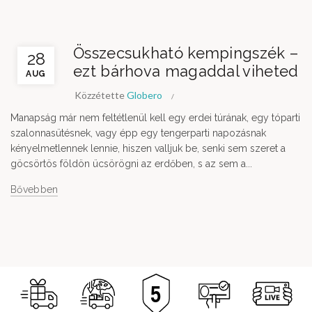
Összecsukható kempingszék –
28
ezt bárhova magaddal viheted
AUG
Közzétette
Globero
Manapság már nem feltétlenül kell egy erdei túrának, egy tóparti
szalonnasütésnek, vagy épp egy tengerparti napozásnak
kényelmetlennek lennie, hiszen valljuk be, senki sem szeret a
göcsörtös földön ücsörögni az erdőben, s az sem a...
Bővebben