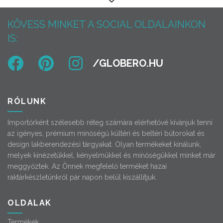
KÖVESS MINKET A SOCIAL OLDALAINKON
IS:
RÓLUNK
Importőrként szélesebb réteg számára elérhetővé kívánjuk tenni
az igényes, prémium minőségű kültéri és beltéri bútorokat és
design lakberendezési tárgyakat. Olyan termékeket kínálunk,
melyek kinézetükkel, kényelmükkel és minőségükkel minket már
meggyőztek. Az Önnek megfelelő terméket hazai
raktárkészletünkről pár napon belül kiszállítjuk.
OLDALAK
Termékek