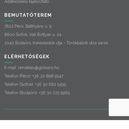
Adatkezelési tájékoztató
BEMUTATÓTEREM
7622 Pécs, Batthyány u. 9.
8600 Siófok, Vak Bottyán u. 24.
2040 Budaörs, Kereskedők útja - Törökbálinti utca sarok
ELÉRHETŐSÉGEK
E-mail:
rendeles@globero.hu
Telefon (Pécs):
+36 30 898 9547
Telefon (Siófok):
+36 30 682 5495
Telefon (Budaörs):
+36 30 225 9965
© 2026
Globero
. Minden jog fenntartva