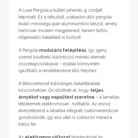
A Luxe Pergola a kültéri pihenés új szintjét
képviseli. Ez a letisztult, szabadon álló pergola
kiváló minőségű ipari alumíniumból készül, amely
nemcsak modern megjelenést, hanem tartós,
időjárásálló kialakítást is biztosít.
A Pergola
moduláris felépítésű
, így igény
szerint bővíthető különböző méretű elemek
összekapcsolásával – ezáltal könnyedén
igazítható a rendelkezésre álló helyhez.
A tetőszerkezet különleges kialakításának
köszönhetően Ön döntheti el, hogy
teljes
árnyékot vagy napsütést szeretne
– a lamellás
tetőelemek elektromosan nyithatók. Az esővíz
elvezetéséről a lábakba integrált csatornarendszer
gondoskodik, így eső után is szárazon marad a
belső tér.
Az
elektromos változat
távirányítóval és