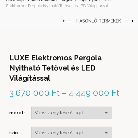
Elektromos Pergola Nyitható Tetővel és LED Világítással
LUXE Elektromos Pergola
Nyitható Tetővel és LED
Világítással
3 670 000
Ft
–
4 449 000
Ft
Árta
3 67
méret
- 4 
000 
szín