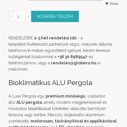
Törlés
ola Nyitható Tetővel és LED Világítással mennyiség
KOSÁRBA TESZEM
RENDELÉSRE
2-3 hét rendelési idő
– a
telepítést/kivitelezést partnerünk végzi, melynek dátuma
telefonos/e-mailes egyeztetést igényel, kérem keresse
kollégáinkat bizalommal a
+36 30 8989547
-es
telefonszámon, vagy a
rendeles@globero.hu
e-
mailcímen.
Bioklimatikus ALU Pergola
A Luxe Pergola egy
prémium minőségű
, szabadon
álló
ALU pergola
, amely modern megjelenésével és
moduláris kialakításával tökéletes választás bármilyen
teraszra vagy kertbe. Masszív, időjárásálló alumínium
szerkezete,
motorosan, távirányítóval és applikációval