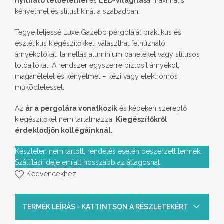
nyitható tetőeleme
i és
LED-világítás
a maximális
kényelmet és stílust kínál a szabadban.
Tegye teljessé Luxe Gazebo pergoláját praktikus és
esztétikus kiegészítőkkel: választhat felhúzható
árnyékolókat, lamellás alumínium paneleket vagy stílusos
tolóajtókat. A rendszer egyszerre biztosít árnyékot,
magánéletet és kényelmet – kézi vagy elektromos
működtetéssel.
Az
ár a pergolára vonatkozik
és képeken szereplő
kiegészítőket nem tartalmazza.
Kiegészítőkről
érdeklődjön kollégáinknál.
Készleten nem tartott, rendelés esetén beszerzett termék.
Szállítási ideje emiatt hosszabb az átlagosnál.
Kedvencekhez
TERMÉK LEÍRÁS - KATTINTSON A RÉSZLETEKÉRT