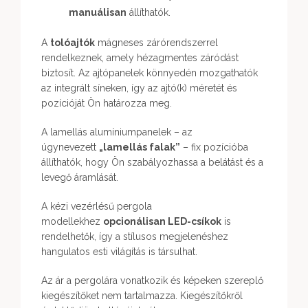
manuálisan
állíthatók.
A
tolóajtók
mágneses zárórendszerrel
rendelkeznek, amely hézagmentes záródást
biztosít. Az ajtópanelek könnyedén mozgathatók
az integrált síneken, így az ajtó(k) méretét és
pozícióját Ön határozza meg.
A lamellás alumíniumpanelek – az
úgynevezett
„lamellás falak”
– fix pozícióba
állíthatók, hogy Ön szabályozhassa a belátást és a
levegő áramlását.
A kézi vezérlésű pergola
modellekhez
opcionálisan LED-csíkok
is
rendelhetők, így a stílusos megjelenéshez
hangulatos esti világítás is társulhat.
Az ár a pergolára vonatkozik és képeken szereplő
kiegészítőket nem tartalmazza. Kiegészítőkről