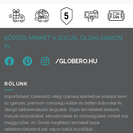
KÖVESS MINKET A SOCIAL OLDALAINKON
IS:
RÓLUNK
Importőrként szélesebb réteg számára elérhetővé kívánjuk tenni
az igényes, prémium minőségű kültéri és beltéri bútorokat és
design lakberendezési tárgyakat. Olyan termékeket kínálunk,
melyek kinézetükkel, kényelmükkel és minőségükkel minket már
meggyőztek. Az Önnek megfelelő terméket hazai
raktárkészletünkről pár napon belül kiszállítjuk.