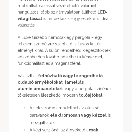
mobilalkalmazással vezérelhető, valamint
hangulatos, több színárnyalatban állítható
LED-
világítással
is rendelkezik – így estékre is ideális
választás.
A Luxe Gazebo nemcsak egy pergola – egy
teljesen személyre szabható, stílusos kültéri
élményt kínál. A külön rendelhető kiegészítőknek
köszönhetően tovább növelheti a kényelmet,
funkcionalitást és a magánszférát.
Választhat
felhúzható vagy leengedhető
oldalsó árnyékolókat
,
lamellás
alumíniumpaneleket
, vagy a pergola színéhez
tökéletesen illeszkedő, modern
tolóajtókat
.
Az elektromos modellnél az oldalsó
paravánok
elektromosan vagy kézzel
is
mozgathatók.
A kézi verziónál az árnyékolók
csak