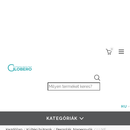
0
Products search
HU
KATEGÓRIÁK
Kezdőlap
/
Kültéri bútorok
/
Pergolák, Napernyők
/
LUXE