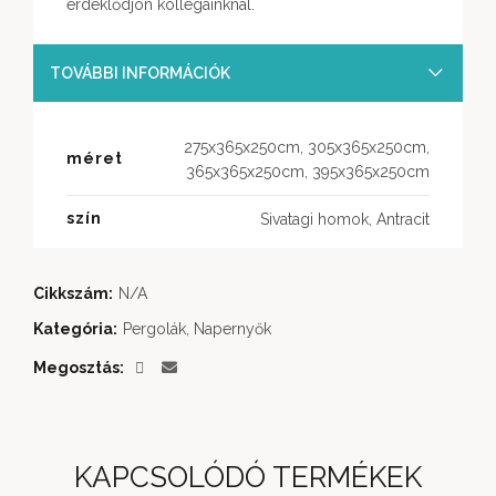
érdeklődjön kollégáinknál.
TOVÁBBI INFORMÁCIÓK
275x365x250cm, 305x365x250cm,
méret
365x365x250cm, 395x365x250cm
szín
Sivatagi homok, Antracit
Cikkszám:
N/A
Kategória:
Pergolák, Napernyők
Megosztás
KAPCSOLÓDÓ TERMÉKEK