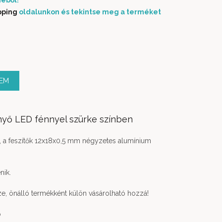
éből!
pping
oldalunkon és tekintse meg a terméket
ség
ZEM
yő LED fénnyel szürke színben
r, a feszítők 12x18x0,5 mm négyzetes alumínium
nik.
e, önálló termékként külön vásárolható hozzá!
b