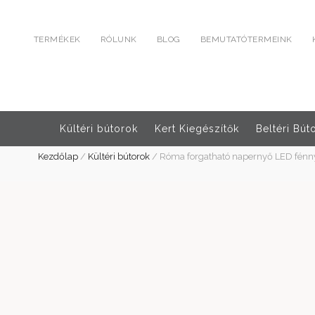
TERMÉKEK
RÓLUNK
BLOG
BEMUTATÓTERMEINK
Kültéri bútorok
Kert Kiegészítők
Beltéri Bút
Kezdőlap
/
Kültéri bútorok
/
Róma forgatható napernyő LED fénny