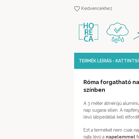
Kedvencekhez
TERMÉK LEÍRÁS - KATTINT
Róma forgatható na
színben
A 3 méter átmérőjű alumíni
nap sugarai ellen. A napfén
lévő lábpedállal kell elfordí
Ezt a terméket nem csak nap
rajta lévő a
napelemmel
f