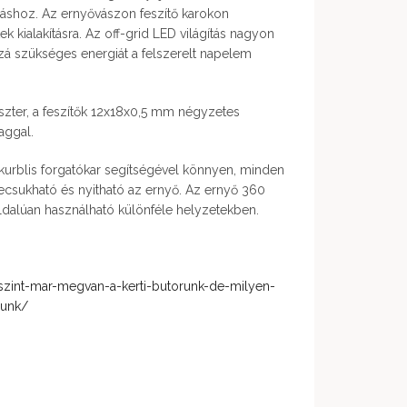
áshoz. Az ernyővászon feszítő karokon
ek kialakításra. Az off-grid LED világítás nagyon
zzá szükséges energiát a felszerelt napelem
szter, a feszítők 12x18x0,5 mm négyzetes
aggal.
 kurblis forgatókar segítségével könnyen, minden
 lecsukható és nyitható az ernyő. Az ernyő 360
ldalúan használható különféle helyzetekben.
-szint-mar-megvan-a-kerti-butorunk-de-milyen-
gunk/