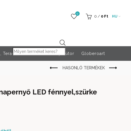
0
0
/
0
Ft
HU
Products search
 Teraszfűtés
Rendezvény bútor
Globeroart
napernyő LED fénnyel,szürke