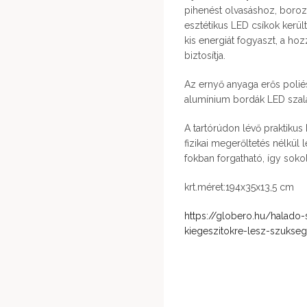
pihenést olvasáshoz, boroz
esztétikus LED csíkok került
kis energiát fogyaszt, a ho
biztosítja.
Az ernyő anyaga erős polié
alumínium bordák LED szal
A tartórúdon lévő praktikus
fizikai megerőltetés nélkül
fokban forgatható, így soko
krt.méret:194x35x13,5 cm
https://globero.hu/halado
kiegeszitokre-lesz-szukse