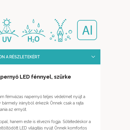
SON A RÉSZLETEKÉRT
pernyő LED fénnyel, szürke
um fémvázas napernyő teljes védelmet nyújt a
y bármely irányból érkezik Önnek csak a rajta
tania az ernyőt.
pal, hanem este is élvezni fogja. Sötétedéskor a
eltöltődött LED világítás nyújt Önnek komfortos