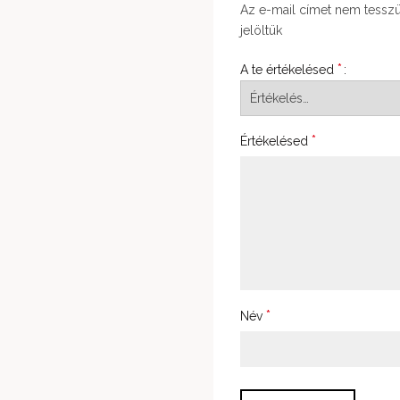
Az e-mail címet nem tessz
jelöltük
*
A te értékelésed
*
Értékelésed
*
Név