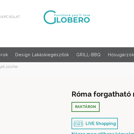
KAPCSOLAT
orok
Design Lakáskiegészítők
GRILL-BBQ
Hősugárzók,
el,szürke
Róma forgatható 
RAKTÁRON
LIVE Shopping