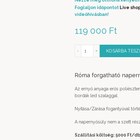
Nézze meg otthona kényelm
Foglaljon időpontot
Live sho
videóhívásban!
119 000
Ft
Róma forgatható napernyő LED fénnyel,szürke mennyi
KOSÁRBA TES
Róma forgatható napern
Az ernyő anyaga erős poliészte
bordák led szalaggal.
Nyitása/Zárása fogantyúval törté
A napernyősúly nem a szett rész
Szállítási költség: 5000 Ft
/d