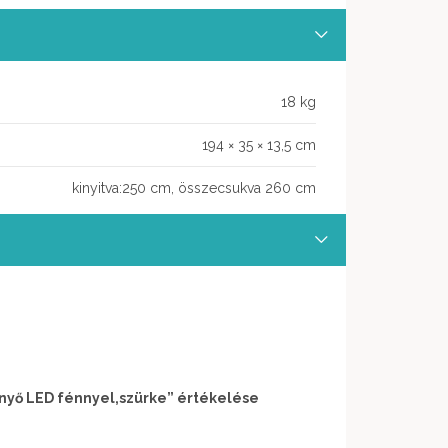
18 kg
194 × 35 × 13,5 cm
kinyitva:250 cm, összecsukva 260 cm
nyő LED fénnyel,szürke” értékelése