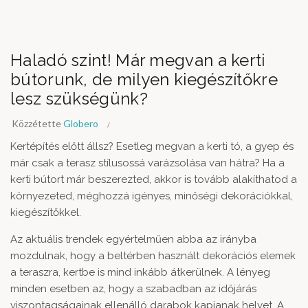
Haladó szint! Már megvan a kerti
bútorunk, de milyen kiegészítőkre
lesz szükségünk?
Közzétette
Globero
Kertépítés előtt állsz? Esetleg megvan a kerti tó, a gyep és
már csak a terasz stílusossá varázsolása van hátra? Ha a
kerti bútort már beszerezted, akkor is tovább alakíthatod a
környezeted, méghozzá igényes, minőségi dekorációkkal,
kiegészítőkkel.
Az aktuális trendek egyértelműen abba az irányba
mozdulnak, hogy a beltérben használt dekorációs elemek
a teraszra, kertbe is mind inkább átkerülnek. A lényeg
minden esetben az, hogy a szabadban az időjárás
viszontagságainak ellenálló darabok kapjanak helyet. A