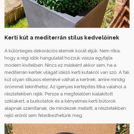
Kerti kút a mediterrán stílus kedvelőinek
A különleges dekorációs elemek korát éljük. Nem ritka,
hogy a régi idők hangulatát hozzuk vissza egyfajta
modern kivitelben. Nincs ez másként akkor sem, ha a
mediterrán kertek világát idéző kerti kutakról van szó. A
fali
kút
olyan stílusos elemévé válhat a kertnek, amire mindig
örömmel tekinthetsz. Az igényes kertépítés titka valahol a
részletekben rejlik. Persze a megfelelően kialakított
sziklakert, a burkolatok és a kényelmes kerti bútorok
alapnak számítanak, de mindezek mellett, a részletekben
rejlő erőről sem feledkezhetünk meg.