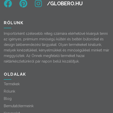
RÓLUNK
Importőrként szélesebb réteg számára elérhetővé kívánjuk tenni
az igényes, prémium minőségű kültéri és beltéri bútorokat és
design lakberendezési tárgyakat. Olyan termékeket kínálunk,
melyek kinézetükkel, kényelmükkel és minőségükkel minket már
meggyőztek. Az Önnek megfelelő terméket hazai
raktárkészletünkről pár napon belül kiszállítjuk.
OLDALAK
Termékek
Rólunk
Blog
Bemutatótermeink