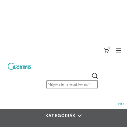
0
Products search
HU
KATEGÓRIÁK