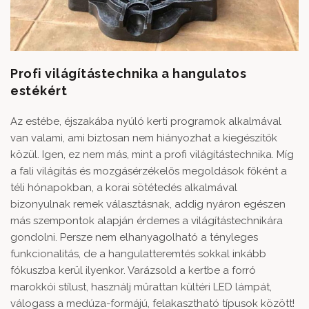
Profi világítástechnika a hangulatos
estékért
Az estébe, éjszakába nyúló kerti programok alkalmával
van valami, ami biztosan nem hiányozhat a kiegészítők
közül. Igen, ez nem más, mint a
profi világítástechnika
. Míg
a fali világítás és mozgásérzékelős megoldások főként a
téli hónapokban, a korai sötétedés alkalmával
bizonyulnak remek választásnak, addig nyáron egészen
más szempontok alapján érdemes a világítástechnikára
gondolni. Persze nem elhanyagolható a tényleges
funkcionalitás, de a hangulatteremtés sokkal inkább
fókuszba kerül ilyenkor. Varázsold a kertbe a forró
marokkói stílust, használj műrattan kültéri LED lámpát,
válogass a medúza-formájú, felakasztható típusok között!