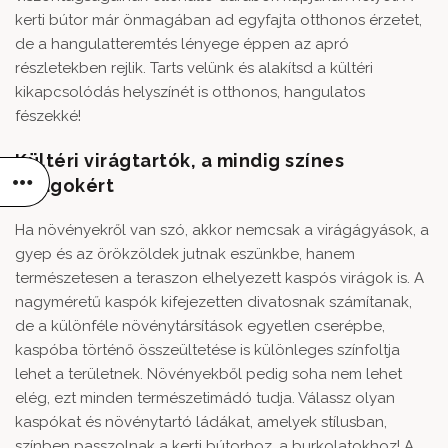
kerti bútor már önmagában ad egyfajta otthonos érzetet,
de a hangulatteremtés lényege éppen az apró
részletekben rejlik. Tarts velünk és alakítsd a kültéri
kikapcsolódás helyszínét is otthonos, hangulatos
fészekké!
Kültéri virágtartók, a mindig színes
virágokért
Ha növényekről van szó, akkor nemcsak a virágágyások, a
gyep és az örökzöldek jutnak eszünkbe, hanem
természetesen a teraszon elhelyezett kaspós virágok is. A
nagyméretű kaspók
kifejezetten divatosnak számítanak,
de a különféle növénytársítások egyetlen cserépbe,
kaspóba történő összeültetése is különleges színfoltja
lehet a területnek. Növényekből pedig soha nem lehet
elég, ezt minden természetimádó tudja. Válassz olyan
kaspókat és növénytartó ládákat, amelyek stílusban,
színben passzolnak a kerti bútorhoz, a burkolatokhoz! A