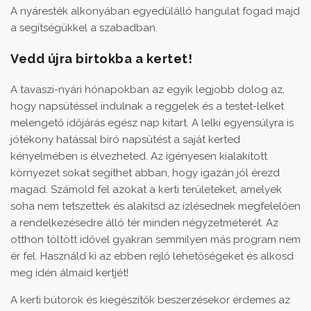
A nyáresték alkonyában egyedülálló hangulat fogad majd
a segítségükkel a szabadban.
Vedd újra birtokba a kertet!
A tavaszi-nyári hónapokban az egyik legjobb dolog az,
hogy napsütéssel indulnak a reggelek és a testet-lelket
melengető időjárás egész nap kitart. A lelki egyensúlyra is
jótékony hatással bíró napsütést a saját kerted
kényelmében is élvezheted. Az igényesen kialakított
környezet sokat segíthet abban, hogy igazán jól érezd
magad. Számold fel azokat a kerti területeket, amelyek
soha nem tetszettek és alakítsd az ízlésednek megfelelően
a rendelkezésedre álló tér minden négyzetméterét. Az
otthon töltött idővel gyakran semmilyen más program nem
ér fel. Használd ki az ebben rejlő lehetőségeket és alkosd
meg idén álmaid kertjét!
A
kerti bútorok
és kiegészítők beszerzésekor érdemes az