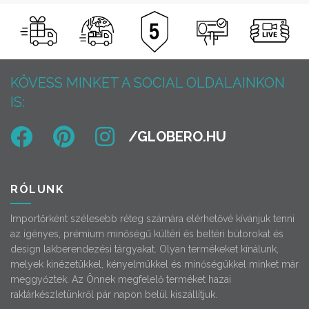
KÖVESS MINKET A SOCIAL OLDALAINKON
IS:
RÓLUNK
Importőrként szélesebb réteg számára elérhetővé kívánjuk tenni
az igényes, prémium minőségű kültéri és beltéri bútorokat és
design lakberendezési tárgyakat. Olyan termékeket kínálunk,
melyek kinézetükkel, kényelmükkel és minőségükkel minket már
meggyőztek. Az Önnek megfelelő terméket hazai
raktárkészletünkről pár napon belül kiszállítjuk.