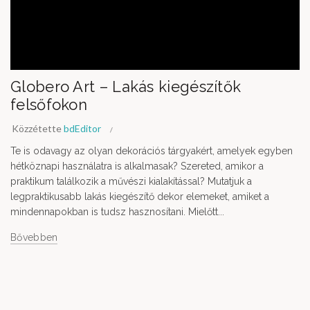
Globero Art – Lakás kiegészítők
felsőfokon
Közzétette
bdEditor
Te is odavagy az olyan dekorációs tárgyakért, amelyek egyben
hétköznapi használatra is alkalmasak? Szereted, amikor a
praktikum találkozik a művészi kialakítással? Mutatjuk a
legpraktikusabb lakás kiegészítő dekor elemeket, amiket a
mindennapokban is tudsz hasznosítani. Mielőtt...
Bővebben