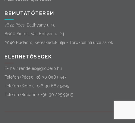
BEMUTATÓTEREM
7622 Pécs, Batthyány u. 9.
8600 Siófok, Vak Bottyán u. 24.
2040 Budaörs, Kereskedők útja - Törökbálinti utca sarok
ELÉRHETŐSÉGEK
E-mail:
rendeles@globero.hu
Telefon (Pécs):
+36 30 898 9547
Telefon (Siófok):
+36 30 682 5495
Telefon (Budaörs):
+36 30 225 9965
© 2026
Globero
. Minden jog fenntartva