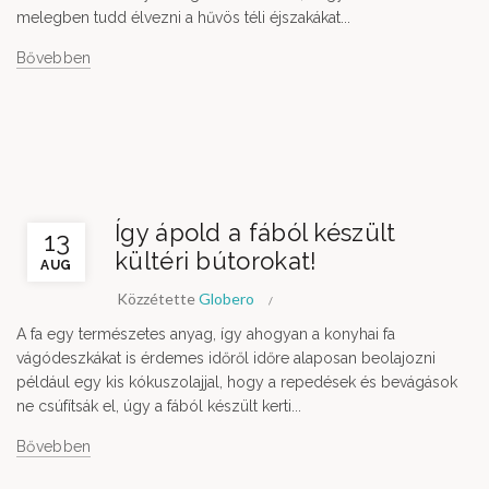
melegben tudd élvezni a hűvös téli éjszakákat...
Bővebben
Így ápold a fából készült
13
kültéri bútorokat!
AUG
Közzétette
Globero
A fa egy természetes anyag, így ahogyan a konyhai fa
vágódeszkákat is érdemes időről időre alaposan beolajozni
például egy kis kókuszolajjal, hogy a repedések és bevágások
ne csúfítsák el, úgy a fából készült kerti...
Bővebben