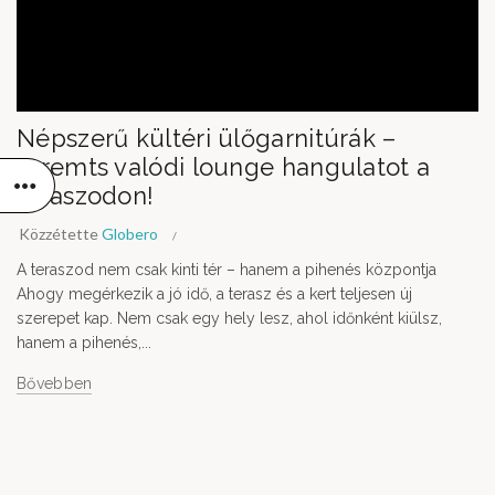
Népszerű kültéri ülőgarnitúrák –
teremts valódi lounge hangulatot a
teraszodon!
Közzétette
Globero
A teraszod nem csak kinti tér – hanem a pihenés központja
Ahogy megérkezik a jó idő, a terasz és a kert teljesen új
szerepet kap. Nem csak egy hely lesz, ahol időnként kiülsz,
hanem a pihenés,...
Bővebben