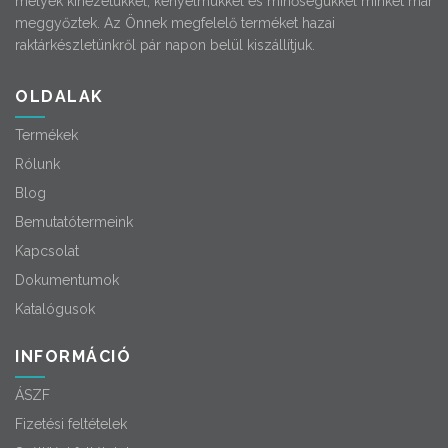
melyek kinézetükkel, kényelmükkel és minőségükkel minket már
meggyőztek. Az Önnek megfelelő terméket hazai
raktárkészletünkről pár napon belül kiszállítjuk.
OLDALAK
Termékek
Rólunk
Blog
Bemutatótermeink
Kapcsolat
Dokumentumok
Katalógusok
INFORMÁCIÓ
ÁSZF
Fizetési feltételek