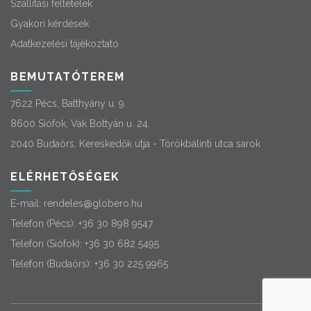
Szállítási feltételek
Gyakori kérdések
Adatkezelési tájékoztató
BEMUTATÓTEREM
7622 Pécs, Batthyány u. 9.
8600 Siófok, Vak Bottyán u. 24.
2040 Budaörs, Kereskedők útja - Törökbálinti utca sarok
ELÉRHETŐSÉGEK
E-mail:
rendeles@globero.hu
Telefon (Pécs):
+36 30 898 9547
Telefon (Siófok):
+36 30 682 5495
Telefon (Budaörs):
+36 30 225 9965