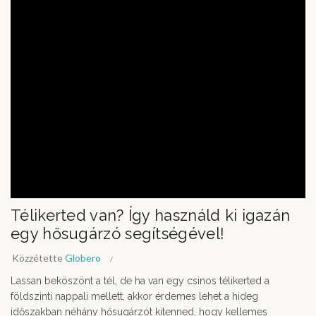
Télikerted van? Így használd ki igazán
egy hősugárzó segítségével!
Közzétette
Globero
Lassan beköszönt a tél, de ha van egy csinos télikerted a
földszinti nappali mellett, akkor érdemes lehet a hideg
időszakban néhány hősugárzót kitenned, hogy kellemes