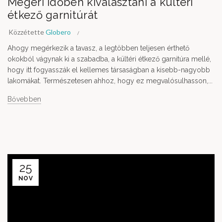
Megéri időben kiválasztani a kültéri
étkező garnitúrát
Közzétette
Globero
Ahogy megérkezik a tavasz, a legtöbben teljesen érthető
okokból vágynak ki a szabadba, a kültéri étkező garnitúra mellé,
hogy itt fogyasszák el kellemes társaságban a kisebb-nagyobb
lakomákat. Természetesen ahhoz, hogy ez megvalósulhasson,...
Bővebben
25
NOV