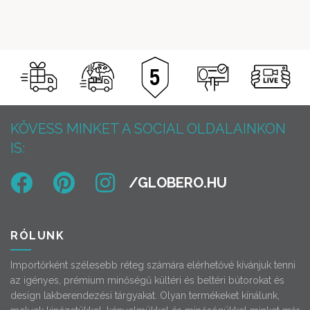
KÖVESS MINKET A SOCIAL OLDALAINKON
IS:
RÓLUNK
Importőrként szélesebb réteg számára elérhetővé kívánjuk tenni
az igényes, prémium minőségű kültéri és beltéri bútorokat és
design lakberendezési tárgyakat. Olyan termékeket kínálunk,