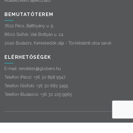
Adatkezelési tájékoztató
BEMUTATÓTEREM
7622 Pécs, Batthyány u. 9.
8600 Siófok, Vak Bottyán u. 24.
2040 Budaörs, Kereskedők útja - Törökbálinti utca sarok
ELÉRHETŐSÉGEK
E-mail:
rendeles@globero.hu
Telefon (Pécs):
+36 30 898 9547
Telefon (Siófok):
+36 30 682 5495
Telefon (Budaörs):
+36 30 225 9965
© 2026
Globero
. Minden jog fenntartva