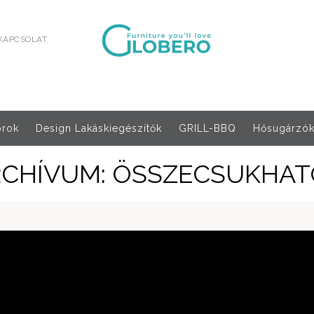
KAPCSOLAT
orok
Design Lakáskiegészítők
GRILL-BBQ
Hősugárzók,
RCHÍVUM: ÖSSZECSUKHAT