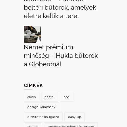
beltéri bútorok, amelyek
életre keltik a teret
Német prémium
minőség – Hukla bútorok
a Globeronál
CÍMKÉK
akció
asztal
bbq
design karácsony
díszített hősugárzó
easy up
egyedi
energiatakarékos hősugárzó