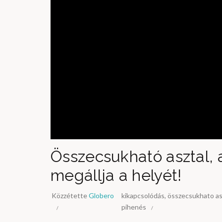
Összecsukható asztal, 
megállja a helyét!
Közzétette
Globero
kikapcsolódás
,
összecsukhato as
pihenés