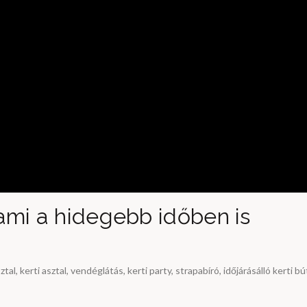
ami a hidegebb időben is
ztal
,
kerti asztal
,
vendéglátás
,
kerti party
,
strapabíró
,
időjárásálló kerti bú