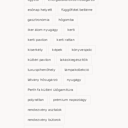
esőnap helyett
függőfotel beltérre
gasztronómia
hőgomba
iker álom nyugágy
kerti
kerti pavilon
kerti rattan
kiserkély
képek
könyvespolc
kültéri pavilon
lakáskiegészítők
luxuspihenőhely
lámpakollekció
látvány hősugárzó
nyugágy
Perth fa kültéri ülőgarnitúra
polyrattan
prémium napozóágy
rendezvény asztalok
rendezvény bútorok