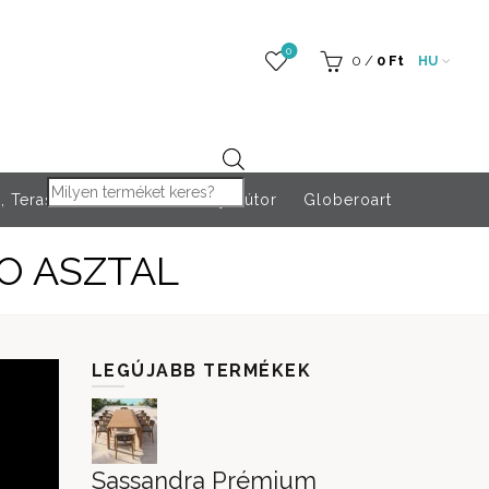
0
0
/
0
Ft
HU
Products search
 Teraszfűtés
Rendezvény bútor
Globeroart
O ASZTAL
LEGÚJABB TERMÉKEK
Sassandra Prémium