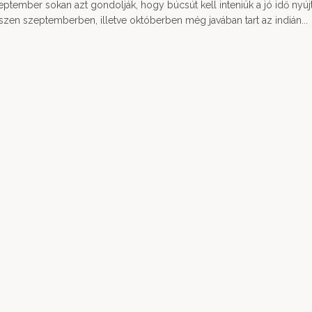
ptember sokan azt gondolják, hogy búcsút kell inteniük a jó idő nyújt
zen szeptemberben, illetve októberben még javában tart az indián...