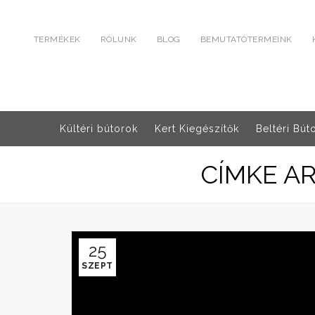
TERMÉKEK
RÓLUNK
BLOG
BEMUTATÓTERMEINK
Kültéri bútorok
Kert Kiegészítők
Beltéri Bút
CÍMKE A
25
SZEPT