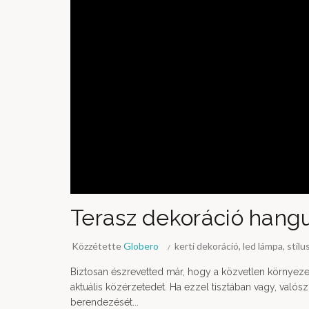
Terasz dekoráció hangu
Közzétette
Globero
kerti dekoráció
,
led lámpa
,
stílu
Biztosan észrevetted már, hogy a közvetlen környezet
aktuális közérzetedet. Ha ezzel tisztában vagy, valós
berendezését...