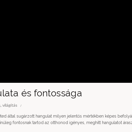
lata és fontossága
s
,
világítás
ed által sugárzott hangulat milyen jelentős mértékben képes befolyá
zínűleg fontosnak tartod az otthonod igényes, meghitt hangulatot áras