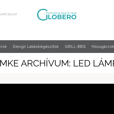
KAPCSOLAT
orok
Design Lakáskiegészítők
GRILL-BBQ
Hősugárzók,
ÍMKE ARCHÍVUM: LED LÁM