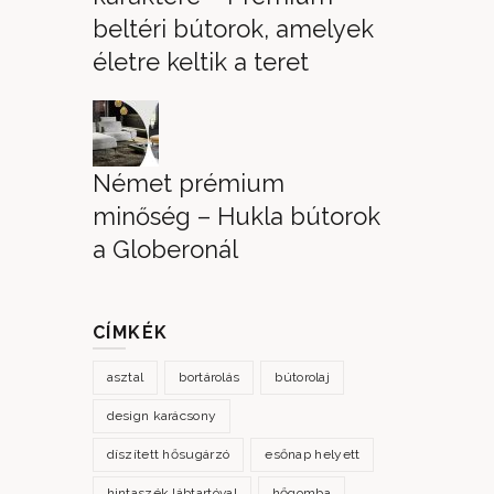
beltéri bútorok, amelyek
életre keltik a teret
Német prémium
minőség – Hukla bútorok
a Globeronál
CÍMKÉK
asztal
bortárolás
bútorolaj
design karácsony
díszített hősugárzó
esőnap helyett
hintaszék lábtartóval
hőgomba