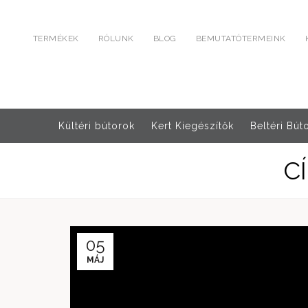
TERMÉKEK
RÓLUNK
BLOG
BEMUTATÓTERMEINK
Kültéri bútorok
Kert Kiegészítők
Beltéri Bút
C
05
MÁJ