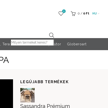
0
0
/
0
Ft
HU
Products search
 Teraszfűtés
Rendezvény bútor
Globeroart
PA
LEGÚJABB TERMÉKEK
Sassandra Prémium