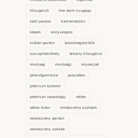
hősugárző
iker álom nyugágy
kerti pavilon
kertrendezés
képek
könyvespolc
kültéri pavilon
lakáskiegészítők
luxuspihenőhely
látvány hősugárzó
minőség
minőségi
művészet
pihenőgarnitúra
polyrattan
prémium bútorok
prémium napozóágy
rattan
rattan bútor
rendezvény asztalok
rendezvény pavilon
rendezvény székek