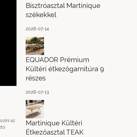
Bisztróasztal Martinique
székekkel
2026-07-14
EQUADOR Prémium
Kültéri étkezőgarnitúra 9
részes
2026-07-13
solni az
Martinique Kültéri
ztó
Étkezőasztal TEAK