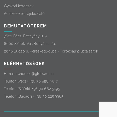
Gyakori kérdések
Adatkezelési tájékoztató
BEMUTATÓTEREM
7622 Pécs, Batthyány u. 9.
8600 Siófok, Vak Bottyán u. 24.
2040 Budaörs, Kereskedők útja - Törökbálinti utca sarok
ELÉRHETŐSÉGEK
E-mail:
rendeles@globero.hu
Telefon (Pécs):
+36 30 898 9547
Telefon (Siófok):
+36 30 682 5495
Telefon (Budaörs):
+36 30 225 9965