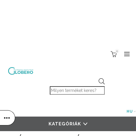
0
Products search
HU
KATEGÓRIÁK