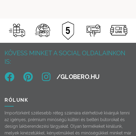
KÖVESS MINKET A SOCIAL OLDALAINKON
IS:
RÓLUNK
Importőrként szélesebb réteg számára elérhetővé kívánjuk tenni
az igényes, prémium minőségű kültéri és beltéri bútorokat és
design lakberendezési tárgyakat. Olyan termékeket kínálunk,
melyek kinézetükkel, kényelmükkel és minőségükkel minket már