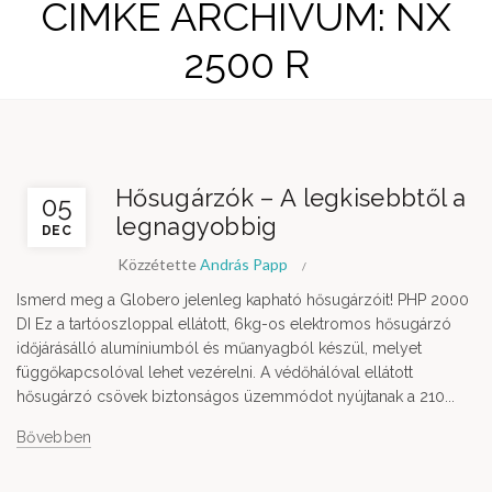
CÍMKE ARCHÍVUM: NX
2500 R
Hősugárzók – A legkisebbtől a
05
legnagyobbig
DEC
Közzétette
András Papp
Ismerd meg a Globero jelenleg kapható hősugárzóit! PHP 2000
DI Ez a tartóoszloppal ellátott, 6kg-os elektromos hősugárzó
időjárásálló alumíniumból és műanyagból készül, melyet
függőkapcsolóval lehet vezérelni. A védőhálóval ellátott
hősugárzó csövek biztonságos üzemmódot nyújtanak a 210...
Bővebben