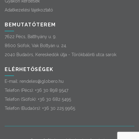
Gyakori kérdések
Adatkezelési tájékoztató
BEMUTATÓTEREM
7622 Pécs, Batthyány u. 9.
8600 Siófok, Vak Bottyán u. 24.
2040 Budaörs, Kereskedők útja - Törökbálinti utca sarok
ELÉRHETŐSÉGEK
E-mail:
rendeles@globero.hu
Telefon (Pécs):
+36 30 898 9547
Telefon (Siófok):
+36 30 682 5495
Telefon (Budaörs):
+36 30 225 9965