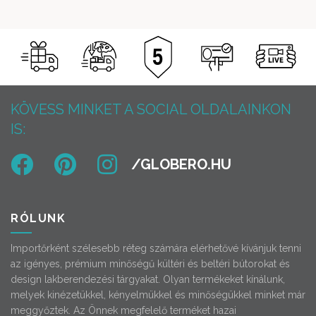
KÖVESS MINKET A SOCIAL OLDALAINKON
IS:
RÓLUNK
Importőrként szélesebb réteg számára elérhetővé kívánjuk tenni
az igényes, prémium minőségű kültéri és beltéri bútorokat és
design lakberendezési tárgyakat. Olyan termékeket kínálunk,
melyek kinézetükkel, kényelmükkel és minőségükkel minket már
meggyőztek. Az Önnek megfelelő terméket hazai