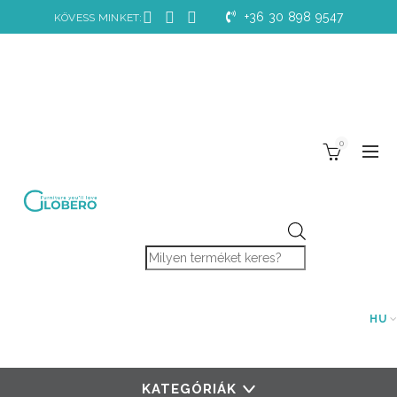
+36 30 898 9547
KÖVESS MINKET:
0
Products search
HU
KATEGÓRIÁK