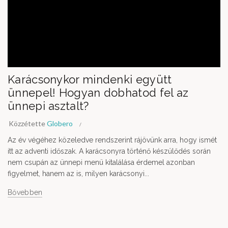
Karácsonykor mindenki együtt
ünnepel! Hogyan dobhatod fel az
ünnepi asztalt?
Közzétette
Globero
Az év végéhez közeledve rendszerint rájövünk arra, hogy ismét
itt az adventi időszak. A karácsonyra történő készülődés során
nem csupán az ünnepi menü kitalálása érdemel azonban
figyelmet, hanem az is, milyen karácsonyi...
Bővebben